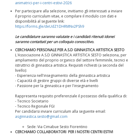
animatrici-per-i-centri-estivi-2026
Per partecipare alla selezione, invitiamo gli interessati a inviare
il proprio curriculum vitae, e compilare il modulo con dati e
disponibilità al seguente link:
https://forms.gle/deUdZ1DHRMNv2PSh9
Le candidature saranno valutate e i candidati ritenuti idonei
saranno contattati per un colloquio conoscitivo.
Ddl Lobby, Uisp: “Il Parlamento valorizzi le nostre specificità"
CERCHIAMO PERSONALE PER A.S.D GINNASTICA ARTISTICA SESTO
L'Associazione A.S.D GINNASTICA ARTISTICA SESTO seleziona, per
ampliamento del proprio organico del settore femminile, tecnici e
istruttrici di ginnastica artistica. Requisiti richiesti (a seconda del
livello):
- Esperienza nell'insegnamento della ginnastica artistica
- Capacità di gestire gruppi di diverse età e livelli
- Passione per la ginnastica e per l'insegnamento
Rappresenta requisito preferenziale il possesso della qualifica di:
- Tecnico Societario
- Tecnico Regionale FGI
Per candidarsi inviare curriculum alla seguente email:
asginnastica.sesto@gmail.com
La formazione Uisp rallenta ma prosegue anche in estate
Sede: Via Cimabue Sesto Fiorentino
CERCHIAMO COLLABORATORI PER I NOSTRI CENTRI ESTIVI