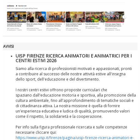
Luglio 2026: "Pensando con i piedi, si possono fare le
rivoluzioni"
AVVISI
UISP FIRENZE RICERCA ANIMATORI E ANIMATRICI PER I
CENTRI ESTIVI 2026
Siamo alla ricerca di professionisti motivati e appassionati, pronti
a contribuire al successo delle nostre attività estive all'insegna
dello sport, dell'educazione e del divertimento.
I nostri centri estivi offrono proposte curriculari che
spaziano dall'educazione motoria e sportiva, alla promozione della
Tiziano Pesce a Radio InBlu2000 traccia il bilancio della stagione
cultura ambientale, fino all'approfondimento di tematiche sociali e
di cittadinanza attiva. La nostra missione è quella di fornire
un'esperienza educativa e ludica di qualità, promuovendo valori
come il rispetto, la solidarietà e la cooperazione.
Per info sulla figura professionale ricercata e sulle competenze
necessarie cliccare qui:
https://www.uisp.it/firenze/pagina/uisp-firenze-ricerca-animatori-e-