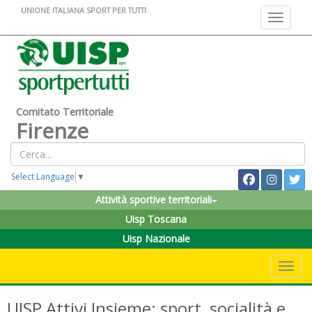
UNIONE ITALIANA SPORT PER TUTTI
Toggle na
Comitato Territoriale
Firenze
Select Language
▼
Attività sportive territoriali
Uisp Toscana
Uisp Nazionale
Toggle 
UISP Attivi Insieme: sport, socialità e