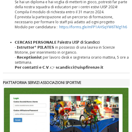
Se hai un diploma e hai voglia di metterti in gioco, potresti far parte
della nostra squadra di educatori per i centri estivi UISP 2024!
Compila il modulo di richiesta entro il 31 marzo 2024.
È prevista la partecipazione ad un percorso di formazione,
necessario per formare lo staff più adatto ad ogni progetto
Modulo per candidatura :
https://forms.gle/mFP1AHSqYW6TMg1h6
𝗖𝗘𝗥𝗖𝗔𝗦𝗜 𝗣𝗘𝗥𝗦𝗢𝗡𝗔𝗟𝗘
Palestra UISP di Scandicci
- 𝗜𝘀𝘁𝗿𝘂𝘁𝘁𝗼𝗿* 𝗣𝗜𝗟𝗔𝗧𝗘𝗦 in possesso di una laurea in Scienze
Motorie, per inserimento in organico.
- 𝗥𝗲𝗰𝗲𝗽𝘁𝗶𝗼𝗻𝗶𝘀𝘁 per lavoro desk e segreteria orario mattina, 5 ore a
settimana.
𝗣𝗲𝗿 𝗰𝗼𝗻𝘁𝗮𝘁𝘁𝗶 𝗲 𝗖.𝗩. 👉 𝘀𝗰𝗮𝗻𝗱𝗶𝗰𝗰𝗶@𝘂𝗶𝘀𝗽𝗳𝗶𝗿𝗲𝗻𝘇𝗲.𝗶𝘁
Tiziano Pesce nel Cda di Fondazione Terzjus: prima riunione a
Roma
PIATTAFORMA SERVIZI ASSOCIAZIONI SPORTIVE