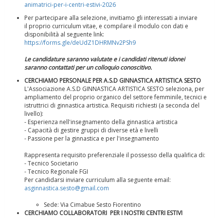
animatrici-per-i-centri-estivi-2026
Per partecipare alla selezione, invitiamo gli interessati a inviare
il proprio curriculum vitae, e compilare il modulo con dati e
disponibilità al seguente link:
https://forms.gle/deUdZ1DHRMNv2PSh9
Le candidature saranno valutate e i candidati ritenuti idonei
saranno contattati per un colloquio conoscitivo.
Ddl Lobby, Uisp: “Il Parlamento valorizzi le nostre specificità"
CERCHIAMO PERSONALE PER A.S.D GINNASTICA ARTISTICA SESTO
L'Associazione A.S.D GINNASTICA ARTISTICA SESTO seleziona, per
ampliamento del proprio organico del settore femminile, tecnici e
istruttrici di ginnastica artistica. Requisiti richiesti (a seconda del
livello):
- Esperienza nell'insegnamento della ginnastica artistica
- Capacità di gestire gruppi di diverse età e livelli
- Passione per la ginnastica e per l'insegnamento
Rappresenta requisito preferenziale il possesso della qualifica di:
- Tecnico Societario
- Tecnico Regionale FGI
Per candidarsi inviare curriculum alla seguente email:
asginnastica.sesto@gmail.com
La formazione Uisp rallenta ma prosegue anche in estate
Sede: Via Cimabue Sesto Fiorentino
CERCHIAMO COLLABORATORI PER I NOSTRI CENTRI ESTIVI