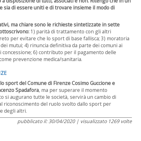
disposizione di tutti, associati e non. Ritengo che in un
ia di essere uniti e di trovare insieme il modo di
tivi, ma chiare sono le richieste sintetizzate in sette
ottoscrivono:
1) parità di trattamento con gli altri
to per evitare che lo sport di base fallisca; 3) moratoria
dei mutui; 4) rinuncia definitiva da parte dei comuni ai
i concessione; 6) contributo per il pagamento delle
a come prevenzione medica/sanitaria.
NZE
llo sport del Comune di Firenze Cosimo Guccione e
incenzo Spadafora
, ma per superare il momento
to si augurano tutte le società, servirà un cambio di
l riconoscimento del ruolo svolto dallo sport per
 degli altri.
pubblicato il: 30/04/2020 | visualizzato 1269 volte