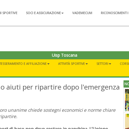
NI SPORTIVE
SOCI E ASSICURAZIONE
VADEMECUM
RICONOSCIMENTI 
Uisp Toscana
TESSERAMENTO E AFFILIAZIONE
ATTIVITÀ SPORTIVE
SETTORI
CORSI 
NO
o aiuti per ripartire dopo l'emergenza
oro unanime chiede sostegni economici e norme chiare
ripartire.
port di base non deve restare in panchina.
L’Unione