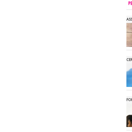
AS
CE
FO