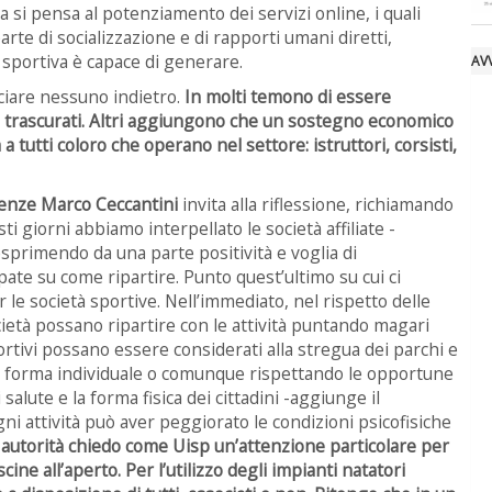
a si pensa al potenziamento dei servizi online, i quali
rte di socializzazione e di rapporti umani diretti,
 sportiva è capace di generare.
AVV
sciare nessuno indietro.
In molti temono di essere
i o trascurati. Altri aggiungono che un sostegno economico
 tutti coloro che operano nel settore: istruttori, corsisti,
irenze Marco Ceccantini
invita alla riflessione, richiamando
ti giorni abbiamo interpellato le società affiliate -
esprimendo da una parte positività e voglia di
pate su come ripartire. Punto quest’ultimo su cui ci
 le società sportive. Nell’immediato, nel rispetto delle
ietà possano ripartire con le attività puntando magari
portivi possano essere considerati alla stregua dei parchi e
a in forma individuale o comunque rispettando le opportune
alute e la forma fisica dei cittadini -aggiunge il
i attività può aver peggiorato le condizioni psicofisiche
 autorità chiedo come Uisp un’attenzione particolare per
iscine all’aperto. Per l’utilizzo degli impianti natatori