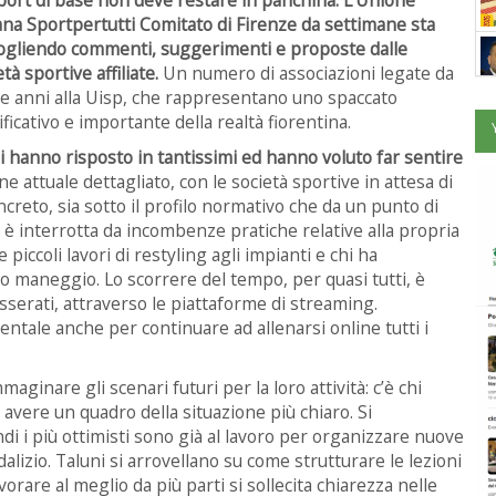
iana Sportpertutti Comitato di Firenze da settimane sta
ogliendo commenti, suggerimenti e proposte dalle
tà sportive affiliate.
Un numero di associazioni legate da
e anni alla Uisp, che rappresentano uno spaccato
ificativo e importante della realtà fiorentina.
i hanno risposto in tantissimi ed hanno voluto far sentire
 attuale dettagliato, con le società sportive in attesa di
creto, sia sotto il profilo normativo che da un punto di
 è interrotta da incombenze pratiche relative alla propria
 piccoli lavori di restyling agli impianti e chi ha
io maneggio. Lo scorrere del tempo, per quasi tutti, è
tesserati, attraverso le piattaforme di streaming.
ntale anche per continuare ad allenarsi online tutti i
aginare gli scenari futuri per la loro attività: c’è chi
i avere un quadro della situazione più chiaro. Si
ndi i più ottimisti sono già al lavoro per organizzare nuove
lizio. Taluni si arrovellano su come strutturare le lezioni
orare al meglio da più parti si sollecita chiarezza nelle