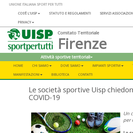
UNIONE ITALIANA SPORT PER TUTTI
COS'È L'UISP
STATUTO E REGOLAMENTI
SERVIZI ASSOCIAZIO
PRIVACY
Comitato Territoriale
Firenze
Attività sportive territoriali
HOME
CHI SIAMO
DOVE SIAMO
IMPIANTI SPORTIVI
MANIFESTAZIONI
BIBLIOTECA
CONTATTI
Le società sportive Uisp chiedon
COVID-19
Un c
per 
Lo s