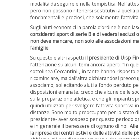
modalità da seguire e nella tempistica. Nell’attes
però non possono ritenersi sostitutivi a quella pa
fondamentali e preziosi, che solamente l’attività
Sugli aiuti economici la parola d’ordine è non la
considerati sport di serie B e di vedersi esclus
non deve mancare, non solo alle associazioni ma a
famiglie.
Su questo e altri aspetti
il presidente di Uisp F
l’attenzione su alcuni temi ancora aperti: “In ques
sottolinea Ceccantini-, in tante hanno risposto 
ricominciare, ma dall’altra dichiarandosi preoccu
associamo, sollecitando aiuti a fondo perduto per
disposizioni emanate, credo che alcune delle soc
sulla preparazione atletica, e che gli impianti s
quindi utilizzati per svolgere l’attività sportiv
distanze. Sono molto preoccupato per lo stato di s
presidente- aver sospeso per questo periodo ogn
e in generale il benessere di ognuno di noi.
Alle
la ripresa dei centri estivi e delle attività delle p