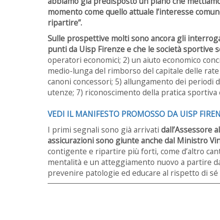
abbiamo già predisposto un piano che mettiamo a 
momento come quello attuale l’interesse comune s
ripartire”.
Sulle prospettive molti sono ancora gli interroga
punti da Uisp Firenze e che le società sportive s
operatori economici; 2) un aiuto economico concre
medio-lunga del rimborso del capitale delle rate 
canoni concessori; 5) allungamento dei periodi d
utenze; 7) riconoscimento della pratica sportiv
VEDI IL MANIFESTO PROMOSSO DA UISP FIRE
I primi segnali sono già arrivati
dall’Assessore a
assicurazioni sono giunte anche dal Ministro V
contigente e ripartire più forti, come d’altro can
mentalità e un atteggiamento nuovo a partire da
prevenire patologie ed educare al rispetto di sé e