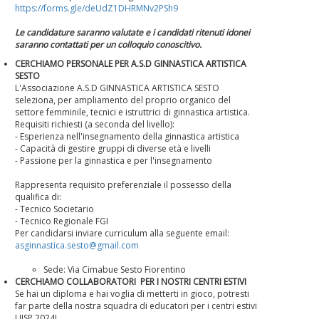
https://forms.gle/deUdZ1DHRMNv2PSh9
Le candidature saranno valutate e i candidati ritenuti idonei
saranno contattati per un colloquio conoscitivo.
CERCHIAMO PERSONALE PER A.S.D GINNASTICA ARTISTICA
SESTO
L'Associazione A.S.D GINNASTICA ARTISTICA SESTO
seleziona, per ampliamento del proprio organico del
settore femminile, tecnici e istruttrici di ginnastica artistica.
Requisiti richiesti (a seconda del livello):
- Esperienza nell'insegnamento della ginnastica artistica
- Capacità di gestire gruppi di diverse età e livelli
- Passione per la ginnastica e per l'insegnamento
Rappresenta requisito preferenziale il possesso della
qualifica di:
- Tecnico Societario
- Tecnico Regionale FGI
Per candidarsi inviare curriculum alla seguente email:
asginnastica.sesto@gmail.com
Sede: Via Cimabue Sesto Fiorentino
CERCHIAMO COLLABORATORI PER I NOSTRI CENTRI ESTIVI
Se hai un diploma e hai voglia di metterti in gioco, potresti
far parte della nostra squadra di educatori per i centri estivi
UISP 2024!