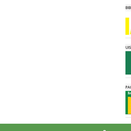
BI
UI
PA