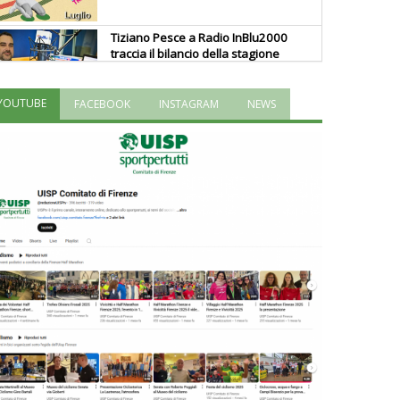
Tiziano Pesce a Radio InBlu2000
traccia il bilancio della stagione
YOUTUBE
FACEBOOK
INSTAGRAM
NEWS
Ddl Lobby, Uisp: “Il Parlamento
valorizzi le nostre specificità"
La formazione Uisp rallenta ma
prosegue anche in estate
Tiziano Pesce nel Cda di
Fondazione Terzjus: prima riunione
a Roma