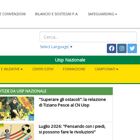
E CONVENZIONI
BILANCIO E SOSTEGNI P.A.
SAFEGUARDING
Select Language
▼
Uisp Nazionale
E INIZIATIVE
CENTRI ESTIVI
FORMAZIONE
CAMPIONATI
TIZIE DA UISP NAZIONALE
"Superare gli ostacoli": la relazione
di Tiziano Pesce al CN Uisp
Luglio 2026: "Pensando con i piedi,
si possono fare le rivoluzioni"