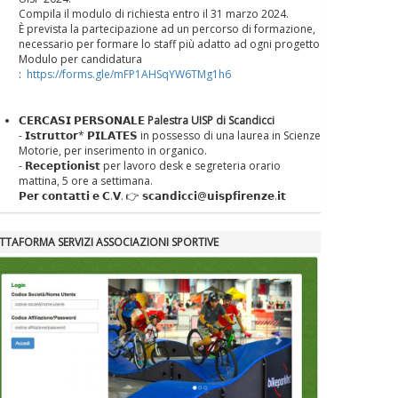
Compila il modulo di richiesta entro il 31 marzo 2024.
È prevista la partecipazione ad un percorso di formazione,
necessario per formare lo staff più adatto ad ogni progetto
Modulo per candidatura
:
https://forms.gle/mFP1AHSqYW6TMg1h6
𝗖𝗘𝗥𝗖𝗔𝗦𝗜 𝗣𝗘𝗥𝗦𝗢𝗡𝗔𝗟𝗘
Palestra UISP di Scandicci
- 𝗜𝘀𝘁𝗿𝘂𝘁𝘁𝗼𝗿* 𝗣𝗜𝗟𝗔𝗧𝗘𝗦 in possesso di una laurea in Scienze
Motorie, per inserimento in organico.
- 𝗥𝗲𝗰𝗲𝗽𝘁𝗶𝗼𝗻𝗶𝘀𝘁 per lavoro desk e segreteria orario
mattina, 5 ore a settimana.
𝗣𝗲𝗿 𝗰𝗼𝗻𝘁𝗮𝘁𝘁𝗶 𝗲 𝗖.𝗩. 👉 𝘀𝗰𝗮𝗻𝗱𝗶𝗰𝗰𝗶@𝘂𝗶𝘀𝗽𝗳𝗶𝗿𝗲𝗻𝘇𝗲.𝗶𝘁
ATTAFORMA SERVIZI ASSOCIAZIONI SPORTIVE