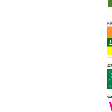
NE
SCR
VAN