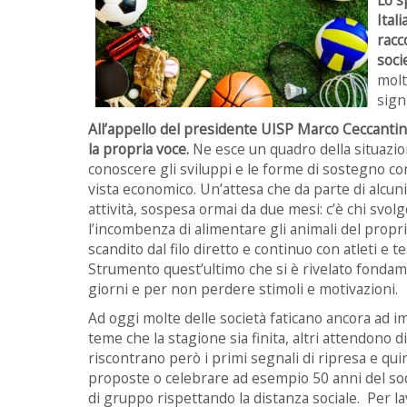
Ital
racc
socie
molt
sign
All’appello del presidente UISP Marco Ceccantin
la propria voce.
Ne esce un quadro della situazione
conoscere gli sviluppi e le forme di sostegno con
vista economico. Un’attesa che da parte di alcuni
attività, sospesa ormai da due mesi: c’è chi svolge
l’incombenza di alimentare gli animali del propr
scandito dal filo diretto e continuo con atleti e 
Strumento quest’ultimo che si è rivelato fondame
giorni e per non perdere stimoli e motivazioni.
Ad oggi molte delle società faticano ancora ad imm
teme che la stagione sia finita, altri attendono d
riscontrano però i primi segnali di ripresa e qui
proposte o celebrare ad esempio 50 anni del soda
di gruppo rispettando la distanza sociale. Per lav