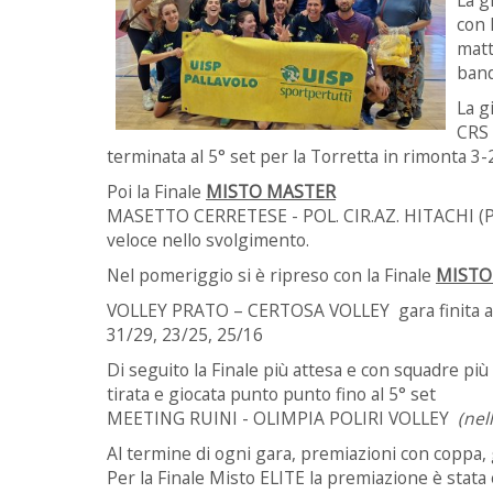
con 
matt
band
La g
CRS 
terminata al 5° set per la Torretta in rimonta 3-2
Poi la Finale
MISTO MASTER
MASETTO CERRETESE - POL. CIR.AZ. HITACHI (PT)
veloce nello svolgimento.
Nel pomeriggio si è ripreso con la Finale
MISTO
VOLLEY PRATO – CERTOSA VOLLEY gara finita al 4°
31/29, 23/25, 25/16
Di seguito la Finale più attesa e con squadre più
tirata e giocata punto punto fino al 5° set
MEETING RUINI - OLIMPIA POLIRI VOLLEY
(nel
Al termine di ogni gara, premiazioni con coppa, ga
Per la Finale Misto ELITE la premiazione è stata