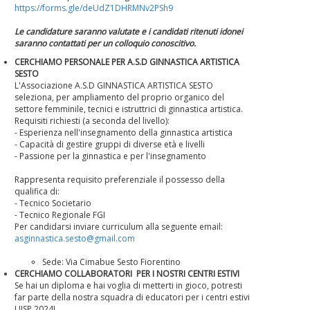
https://forms.gle/deUdZ1DHRMNv2PSh9
Le candidature saranno valutate e i candidati ritenuti idonei
saranno contattati per un colloquio conoscitivo.
CERCHIAMO PERSONALE PER A.S.D GINNASTICA ARTISTICA
SESTO
L'Associazione A.S.D GINNASTICA ARTISTICA SESTO
seleziona, per ampliamento del proprio organico del
settore femminile, tecnici e istruttrici di ginnastica artistica.
Requisiti richiesti (a seconda del livello):
- Esperienza nell'insegnamento della ginnastica artistica
- Capacità di gestire gruppi di diverse età e livelli
- Passione per la ginnastica e per l'insegnamento
Rappresenta requisito preferenziale il possesso della
qualifica di:
- Tecnico Societario
- Tecnico Regionale FGI
Per candidarsi inviare curriculum alla seguente email:
asginnastica.sesto@gmail.com
Sede: Via Cimabue Sesto Fiorentino
CERCHIAMO COLLABORATORI PER I NOSTRI CENTRI ESTIVI
Se hai un diploma e hai voglia di metterti in gioco, potresti
far parte della nostra squadra di educatori per i centri estivi
UISP 2024!