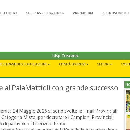
NI SPORTIVE
SOCI E ASSICURAZIONE
VADEMECUM
RICONOSCIMENTI 
Uisp Toscana
TESSERAMENTO E AFFILIAZIONE
ATTIVITÀ SPORTIVE
SETTORI
CORSI 
NO
ate al PalaMattioli con grande successo
nica 24 Maggio 2026 si sono svolte le Finali Provinciali
a Categoria Misto, per decretare i Campioni Provinciali
 di pallavolo di Firenze e Prato.
iornata è stata all'insegna del tifo e della partecipazione