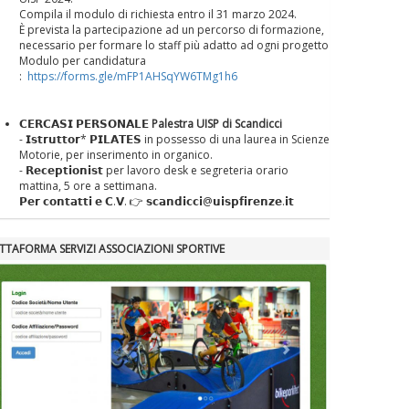
Compila il modulo di richiesta entro il 31 marzo 2024.
È prevista la partecipazione ad un percorso di formazione,
necessario per formare lo staff più adatto ad ogni progetto
Modulo per candidatura
:
https://forms.gle/mFP1AHSqYW6TMg1h6
𝗖𝗘𝗥𝗖𝗔𝗦𝗜 𝗣𝗘𝗥𝗦𝗢𝗡𝗔𝗟𝗘
Palestra UISP di Scandicci
- 𝗜𝘀𝘁𝗿𝘂𝘁𝘁𝗼𝗿* 𝗣𝗜𝗟𝗔𝗧𝗘𝗦 in possesso di una laurea in Scienze
Motorie, per inserimento in organico.
- 𝗥𝗲𝗰𝗲𝗽𝘁𝗶𝗼𝗻𝗶𝘀𝘁 per lavoro desk e segreteria orario
mattina, 5 ore a settimana.
𝗣𝗲𝗿 𝗰𝗼𝗻𝘁𝗮𝘁𝘁𝗶 𝗲 𝗖.𝗩. 👉 𝘀𝗰𝗮𝗻𝗱𝗶𝗰𝗰𝗶@𝘂𝗶𝘀𝗽𝗳𝗶𝗿𝗲𝗻𝘇𝗲.𝗶𝘁
ATTAFORMA SERVIZI ASSOCIAZIONI SPORTIVE