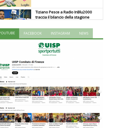
Tiziano Pesce a Radio InBlu2000
traccia il bilancio della stagione
YOUTUBE
FACEBOOK
INSTAGRAM
NEWS
Ddl Lobby, Uisp: “Il Parlamento
valorizzi le nostre specificità"
La formazione Uisp rallenta ma
prosegue anche in estate
Tiziano Pesce nel Cda di
Fondazione Terzjus: prima riunione
a Roma