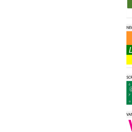
NE
SCR
VAN