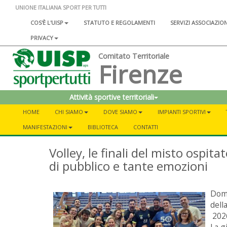
UNIONE ITALIANA SPORT PER TUTTI
COS'È L'UISP
STATUTO E REGOLAMENTI
SERVIZI ASSOCIAZIO
PRIVACY
Comitato Territoriale
Firenze
Attività sportive territoriali
HOME
CHI SIAMO
DOVE SIAMO
IMPIANTI SPORTIVI
MANIFESTAZIONI
BIBLIOTECA
CONTATTI
Volley, le finali del misto ospit
di pubblico e tante emozioni
Dome
dell
2026
La g