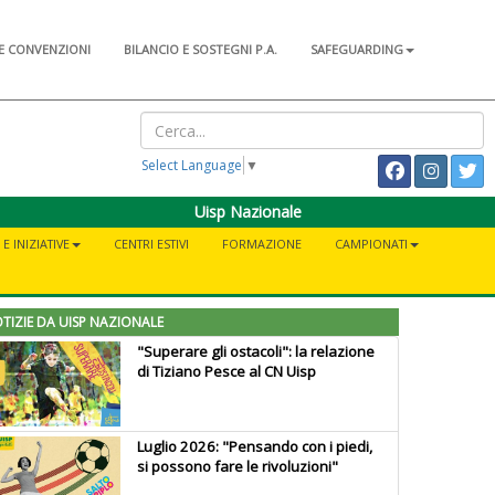
E CONVENZIONI
BILANCIO E SOSTEGNI P.A.
SAFEGUARDING
Select Language
▼
Uisp Nazionale
E INIZIATIVE
CENTRI ESTIVI
FORMAZIONE
CAMPIONATI
TIZIE DA UISP NAZIONALE
"Superare gli ostacoli": la relazione
di Tiziano Pesce al CN Uisp
Luglio 2026: "Pensando con i piedi,
si possono fare le rivoluzioni"