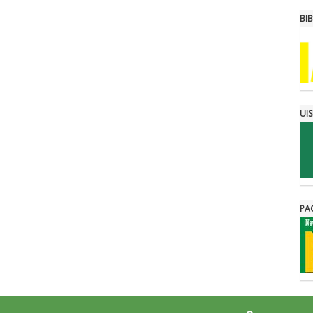
BI
UI
PA