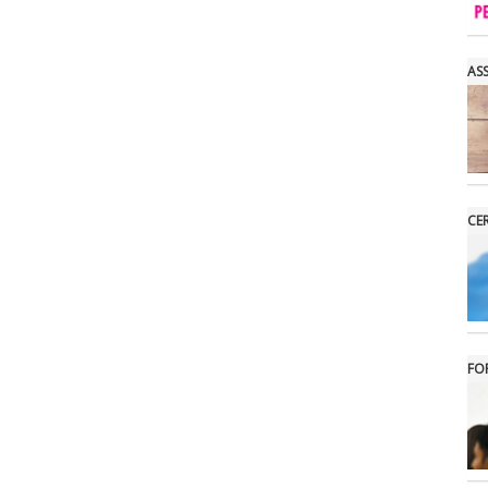
AS
CE
FO