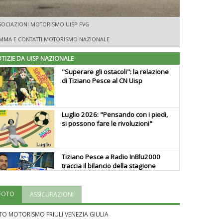
SOCIAZIONI MOTORISMO UISP FVG
MA E CONTATTI MOTORISMO NAZIONALE
TIZIE DA UISP NAZIONALE
"Superare gli ostacoli": la relazione
di Tiziano Pesce al CN Uisp
Luglio 2026: "Pensando con i piedi,
si possono fare le rivoluzioni"
Tiziano Pesce a Radio InBlu2000
traccia il bilancio della stagione
FOTO
ASSICURAZIONI
Ddl Lobby, Uisp: “Il Parlamento
valorizzi le nostre specificità"
TO MOTORISMO FRIULI VENEZIA GIULIA