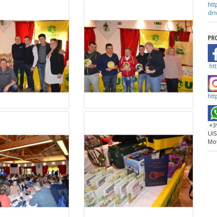
htt
dri
PR
ht
htt
+39
UIS
Mo