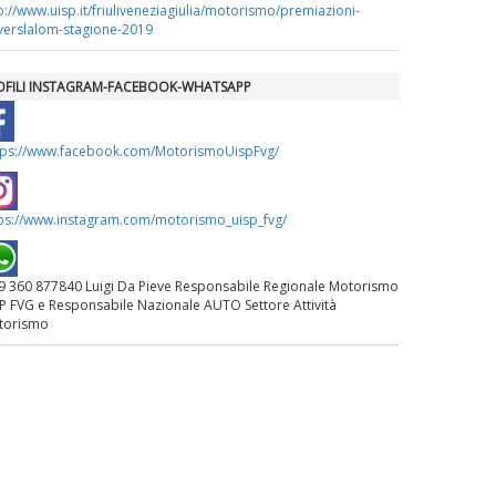
p://www.uisp.it/friuliveneziagiulia/motorismo/premiazioni-
verslalom-stagione-2019
La formazione Uisp rallenta ma
prosegue anche in estate
OFILI INSTAGRAM-FACEBOOK-WHATSAPP
Tiziano Pesce nel Cda di
tps://www.facebook.com/MotorismoUispFvg/
Fondazione Terzjus: prima riunione
a Roma
ps://www.instagram.com/motorismo_uisp_fvg/
 360 877840 Luigi Da Pieve Responsabile Regionale Motorismo
P FVG e Responsabile Nazionale AUTO Settore Attività
torismo