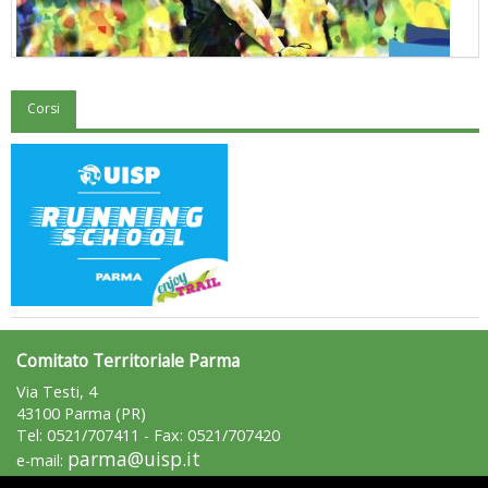
Corsi
"Superare gli ostacoli": la relazione di Tiziano Pesce al CN Uisp
Comitato Territoriale Parma
Via Testi, 4
Luglio 2026: "Pensando con i piedi, si possono fare le
43100 Parma (PR)
rivoluzioni"
Tel: 0521/707411 - Fax: 0521/707420
parma@uisp.it
e-mail: