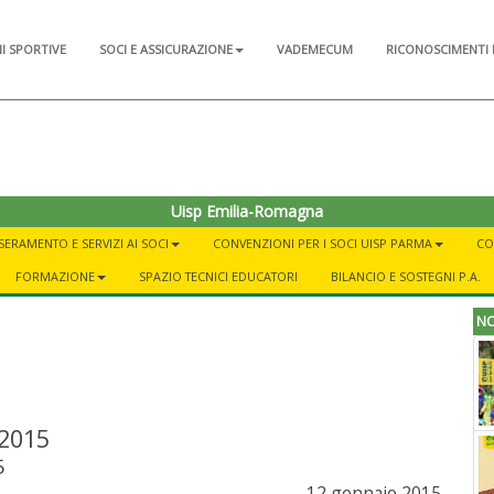
NI SPORTIVE
SOCI E ASSICURAZIONE
VADEMECUM
RICONOSCIMENTI 
Uisp Emilia-Romagna
SERAMENTO E SERVIZI AI SOCI
CONVENZIONI PER I SOCI UISP PARMA
CO
FORMAZIONE
SPAZIO TECNICI EDUCATORI
BILANCIO E SOSTEGNI P.A.
NO
2015
5
12 gennaio 2015