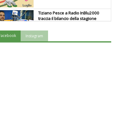
Tiziano Pesce a Radio InBlu2000
traccia il bilancio della stagione
Facebook
Instagram
Ddl Lobby, Uisp: “Il Parlamento
valorizzi le nostre specificità"
La formazione Uisp rallenta ma
prosegue anche in estate
Tiziano Pesce nel Cda di
Fondazione Terzjus: prima riunione
a Roma