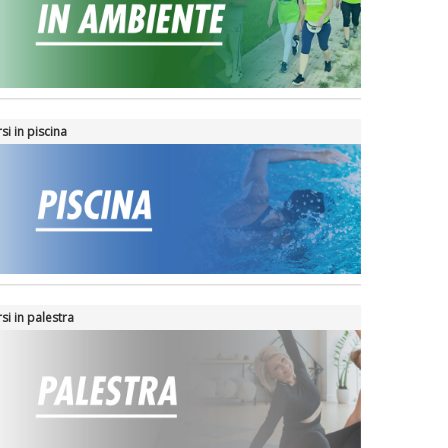
si in piscina
si in palestra