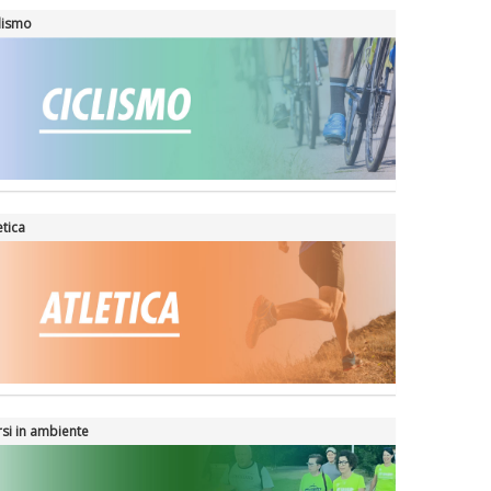
lismo
etica
si in ambiente