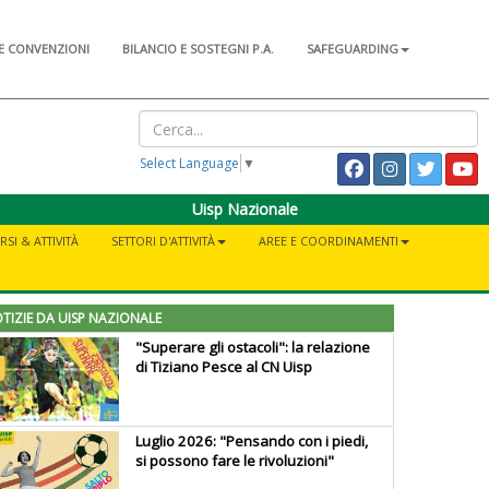
E CONVENZIONI
BILANCIO E SOSTEGNI P.A.
SAFEGUARDING
Select Language
▼
Uisp Nazionale
RSI & ATTIVITÀ
SETTORI D'ATTIVITÀ
AREE E COORDINAMENTI
TIZIE DA UISP NAZIONALE
"Superare gli ostacoli": la relazione
di Tiziano Pesce al CN Uisp
Luglio 2026: "Pensando con i piedi,
si possono fare le rivoluzioni"