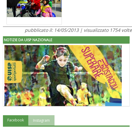
pubblicato il: 14/05/2013 | visualizzato 1754 volte
NOTIZIE DA UISP NAZIONALE
Facebook
Instagram
"Superare gli ostacoli": la relazione di Tiziano Pesce al CN Uisp