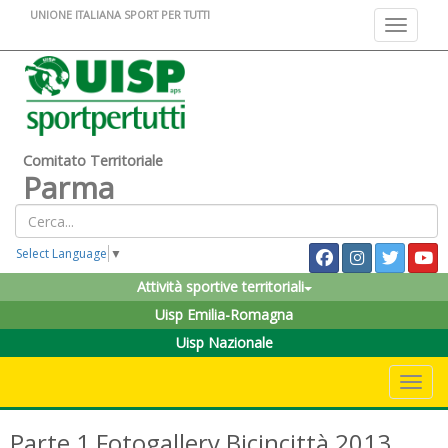
UNIONE ITALIANA SPORT PER TUTTI
Toggle na
Comitato Territoriale
Parma
Select Language
▼
Attività sportive territoriali
Uisp Emilia-Romagna
Uisp Nazionale
Toggle 
Parte 1 Fotogallery Bicincittà 2013