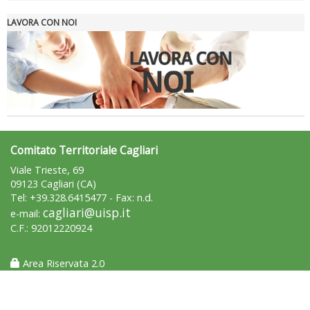
LAVORA CON NOI
Tiziano Pesce a Radio InBlu2000 traccia il bilancio della stagione
Comitato Territoriale Cagliari
Viale Trieste, 69
09123 Cagliari (CA)
Tel: +39.328.6415477 - Fax: n.d.
cagliari@uisp.it
e-mail:
C.F.: 92012220924
Ddl Lobby, Uisp: “Il Parlamento valorizzi le nostre specificità"
Area Riservata 2.0