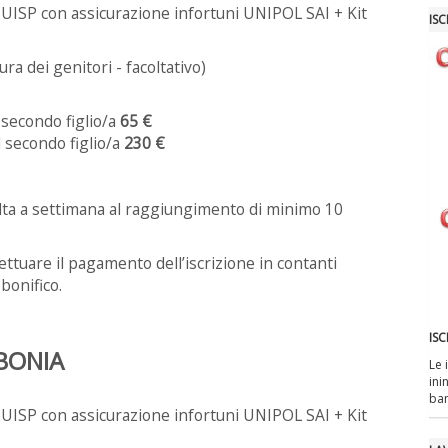
ISP con assicurazione infortuni UNIPOL SAI + Kit
ISC
cura dei genitori - facoltativo)
l secondo figlio/a
65 €
 secondo figlio/a
230 €
olta a settimana al raggiungimento di minimo 10
ettuare il pagamento dell’iscrizione in contanti
bonifico.
ISC
BONIA
Le 
ini
bam
ISP con assicurazione infortuni UNIPOL SAI + Kit