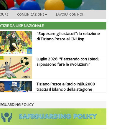
ATURE
COMUNICAZIONE
LAVORA CON NOI
TIZIE DA UISP NAZIONALE
"Superare gli ostacoli": la relazione
di Tiziano Pesce al CN Uisp
Luglio 2026: "Pensando con i piedi,
si possono fare le rivoluzioni"
Tiziano Pesce a Radio InBlu2000
traccia il bilancio della stagione
FEGUARDING POLICY
Ddl Lobby, Uisp: “Il Parlamento
valorizzi le nostre specificità"