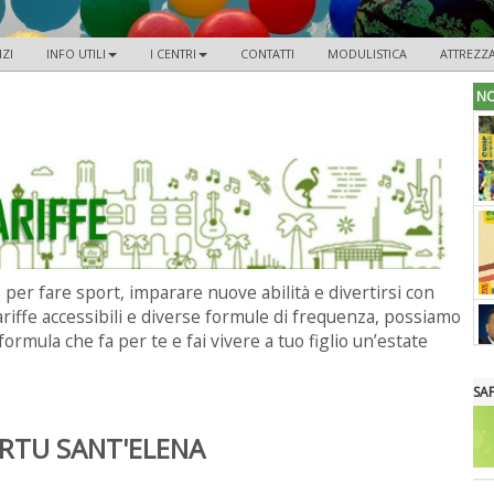
IZI
INFO UTILI
I CENTRI
CONTATTI
MODULISTICA
ATTREZZ
NO
e per fare sport, imparare nuove abilità e divertirsi con
ariffe accessibili e diverse formule di frequenza, possiamo
 formula che fa per te e fai vivere a tuo figlio un’estate
SA
ARTU SANT'ELENA