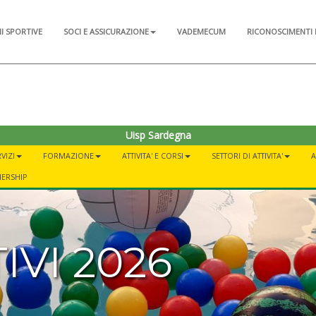
NI SPORTIVE
SOCI E ASSICURAZIONE
VADEMECUM
RICONOSCIMENTI 
Uisp Sardegna
VIZI
FORMAZIONE
ATTIVITA' E CORSI
SETTORI DI ATTIVITA'
A
NERSHIP
IVI 2026