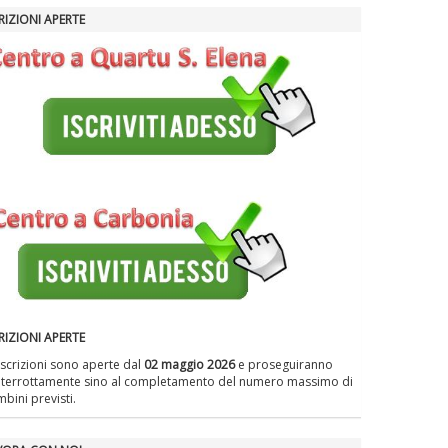
La formazione Uisp rallenta ma
RIZIONI APERTE
prosegue anche in estate
Tiziano Pesce nel Cda di
Fondazione Terzjus: prima riunione
a Roma
RIZIONI APERTE
iscrizioni sono aperte dal
02 maggio 2026
e proseguiranno
nterrottamente sino al completamento del numero massimo di
bini previsti.