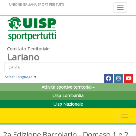
UNIONE ITALIANA SPORT PER TUTTI
Toggle na
Comitato Territoriale
Lariano
Select Language
▼
Attività sportive territoriali
Uisp Lombardia
Uisp Nazionale
Toggle 
2a Edizione Barcolario - Domaso 1 e 2