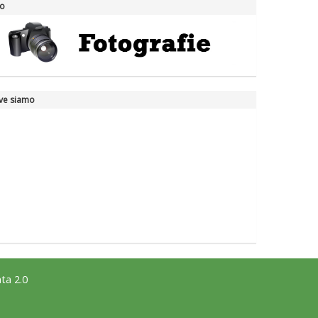
to
ve siamo
ta 2.0