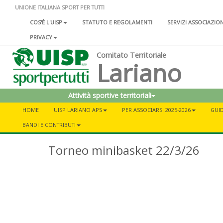
UNIONE ITALIANA SPORT PER TUTTI
COS'È L'UISP
STATUTO E REGOLAMENTI
SERVIZI ASSOCIAZIO
PRIVACY
Comitato Territoriale
Lariano
Attività sportive territoriali
HOME
UISP LARIANO APS
PER ASSOCIARSI 2025-2026
GUID
BANDI E CONTRIBUTI
Torneo minibasket 22/3/26