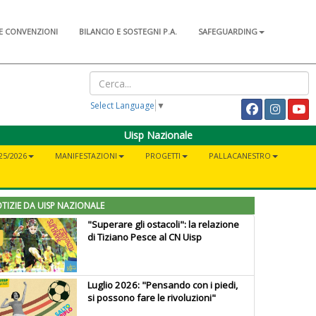
E CONVENZIONI
BILANCIO E SOSTEGNI P.A.
SAFEGUARDING
Select Language
▼
Uisp Nazionale
25/2026
MANIFESTAZIONI
PROGETTI
PALLACANESTRO
TIZIE DA UISP NAZIONALE
"Superare gli ostacoli": la relazione
di Tiziano Pesce al CN Uisp
Luglio 2026: "Pensando con i piedi,
si possono fare le rivoluzioni"