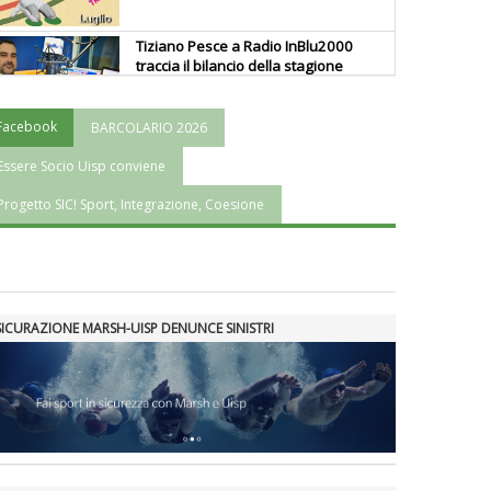
Tiziano Pesce a Radio InBlu2000
traccia il bilancio della stagione
Facebook
BARCOLARIO 2026
Ddl Lobby, Uisp: “Il Parlamento
valorizzi le nostre specificità"
Essere Socio Uisp conviene
Progetto SIC! Sport, Integrazione, Coesione
La formazione Uisp rallenta ma
prosegue anche in estate
Tiziano Pesce nel Cda di
SICURAZIONE MARSH-UISP DENUNCE SINISTRI
Fondazione Terzjus: prima riunione
a Roma