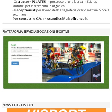
- 𝗜𝘀𝘁𝗿𝘂𝘁𝘁𝗼𝗿* 𝗣𝗜𝗟𝗔𝗧𝗘𝗦 in possesso di una laurea in Scienze
Motorie, per inserimento in organico.
- 𝗥𝗲𝗰𝗲𝗽𝘁𝗶𝗼𝗻𝗶𝘀𝘁 per lavoro desk e segreteria orario mattina, 5 ore a
settimana.
𝗣𝗲𝗿 𝗰𝗼𝗻𝘁𝗮𝘁𝘁𝗶 𝗲 𝗖.𝗩. 👉 𝘀𝗰𝗮𝗻𝗱𝗶𝗰𝗰𝗶@𝘂𝗶𝘀𝗽𝗳𝗶𝗿𝗲𝗻𝘇𝗲.𝗶𝘁
Tiziano Pesce nel Cda di Fondazione Terzjus: prima riunione a
Roma
PIATTAFORMA SERVIZI ASSOCIAZIONI SPORTIVE
NEWSLETTER UISPORT