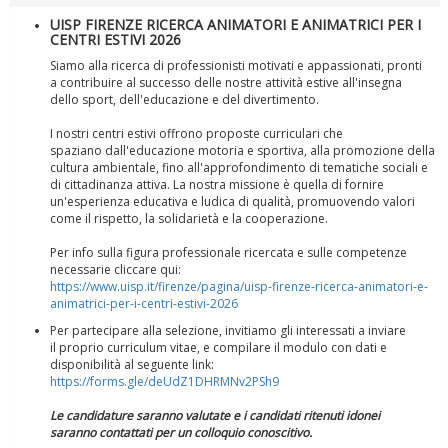
UISP FIRENZE RICERCA ANIMATORI E ANIMATRICI PER I
CENTRI ESTIVI 2026
Siamo alla ricerca di professionisti motivati e appassionati, pronti
a contribuire al successo delle nostre attività estive all'insegna
dello sport, dell'educazione e del divertimento.
I nostri centri estivi offrono proposte curriculari che
spaziano dall'educazione motoria e sportiva, alla promozione della
Tiziano Pesce a Radio InBlu2000 traccia il bilancio della stagione
cultura ambientale, fino all'approfondimento di tematiche sociali e
di cittadinanza attiva. La nostra missione è quella di fornire
un'esperienza educativa e ludica di qualità, promuovendo valori
come il rispetto, la solidarietà e la cooperazione.
Per info sulla figura professionale ricercata e sulle competenze
necessarie cliccare qui:
https://www.uisp.it/firenze/pagina/uisp-firenze-ricerca-animatori-e-
animatrici-per-i-centri-estivi-2026
Per partecipare alla selezione, invitiamo gli interessati a inviare
il proprio curriculum vitae, e compilare il modulo con dati e
disponibilità al seguente link:
https://forms.gle/deUdZ1DHRMNv2PSh9
Le candidature saranno valutate e i candidati ritenuti idonei
saranno contattati per un colloquio conoscitivo.
Ddl Lobby, Uisp: “Il Parlamento valorizzi le nostre specificità"