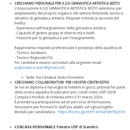
CERCHIAMO PERSONALE PER A.S.D GINNASTICA ARTISTICA SESTO
L'Associazione A.S.D GINNASTICA ARTISTICA SESTO seleziona, per
ampliamento del proprio organico del settore femminile, tecnici e
istruttrici di ginnastica artistica. Requisiti richiesti (a seconda del
livello):
- Esperienza nell'insegnamento della ginnastica artistica
- Capacità di gestire gruppi di diverse età e livelli
- Passione per la ginnastica e per l'insegnamento
Rappresenta requisito preferenziale il possesso della qualifica di:
- Tecnico Societario
- Tecnico Regionale FGI
Per candidarsi inviare curriculum alla seguente email:
asginnastica.sesto@gmail.com
La formazione Uisp rallenta ma prosegue anche in estate
Sede: Via Cimabue Sesto Fiorentino
CERCHIAMO COLLABORATORI PER I NOSTRI CENTRI ESTIVI
Se hai un diploma e hai voglia di metterti in gioco, potresti far parte
della nostra squadra di educatori per i centri estivi UISP 2024!
Compila il modulo di richiesta entro il 31 marzo 2024.
È prevista la partecipazione ad un percorso di formazione,
necessario per formare lo staff più adatto ad ogni progetto
Modulo per candidatura :
https://forms.gle/mFP1AHSqYW6TMg1h6
𝗖𝗘𝗥𝗖𝗔𝗦𝗜 𝗣𝗘𝗥𝗦𝗢𝗡𝗔𝗟𝗘
Palestra UISP di Scandicci