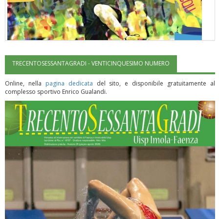
TRECENTOSESSANTAGRADI - VENTICINQUESIMO NUMERO
"Superare gli ostacoli": la relazione di Tiziano Pesce al CN Uisp
Online, nella
pagina dedicata
del sito, e disponibile gratuitamente al
complesso sportivo Enrico Gualandi.
Luglio 2026: "Pensando con i piedi, si possono fare le
rivoluzioni"