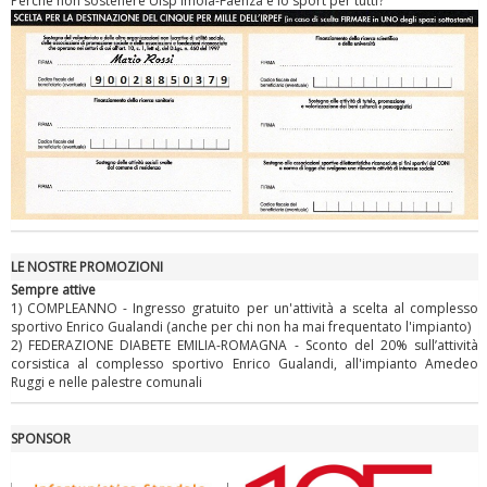
Perché non sostenere Uisp Imola-Faenza e lo sport per tutti?
Ddl Lobby, Uisp: “Il Parlamento valorizzi le nostre specificità"
LE NOSTRE PROMOZIONI
Sempre attive
1) COMPLEANNO - Ingresso gratuito per un'attività a scelta al complesso
sportivo Enrico Gualandi (anche per chi non ha mai frequentato l'impianto)
2) FEDERAZIONE DIABETE EMILIA-ROMAGNA - Sconto del 20% sull’attività
corsistica al complesso sportivo Enrico Gualandi, all'impianto Amedeo
Ruggi e nelle palestre comunali
La formazione Uisp rallenta ma prosegue anche in estate
SPONSOR