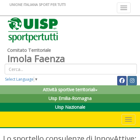
UNIONE ITALIANA SPORT PER TUTTI
Toggle na
Comitato Territoriale
Imola Faenza
Select Language
▼
Attività sportive territoriali
Uisp Emilia-Romagna
Uisp Nazionale
Toggle 
Lo sportello consulenze di InnovAttive: