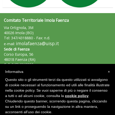
Comitato Territoriale Imola Faenza
Via Ortignola, 3M
40026 Imola (BO)
Tel: 347/4318880 - Fax: n.d.
imolafaenza@uisp.it
e-mail:
Sede di Faenza
Corso Europa, 56
48018 Faenza (RA)
Cell: 347/4318880
imolafaenza@uisp.it
e-mail:
Informativa
×
Questo sito o gli strumenti terzi da questo utilizzati si avvalgono
C.F.: 90028850379
di cookie necessari al funzionamento ed utili alle finalità illustrate
nella cookie policy. Se vuoi saperne di più o negare il consenso
Area Riservata 2.0
a tutti o ad alcuni cookie, consulta la
cookie policy
.
Chiudendo questo banner, scorrendo questa pagina, cliccando
su un link o proseguendo la navigazione in altra maniera,
acconsenti all’uso dei cookie.