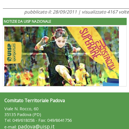
pubblicato il: 28/09/2011 | visualizzato 4167 volte
NOTIZIE DA UISP NAZIONALE
Comitato Territoriale Padova
"Superare gli ostacoli": la relazione di Tiziano Pesce al CN Uisp
Viale N. Rocco, 60
35135 Padova (PD)
Tel: 049/618058 - Fax: 049/8641756
padova@uisp.it
e-mail: