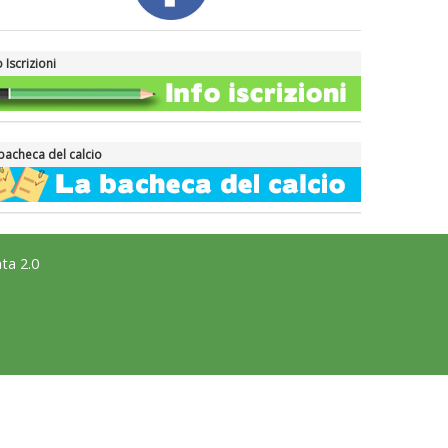
La formazione Uisp rallenta ma
prosegue anche in estate
o Iscrizioni
Tiziano Pesce nel Cda di
Fondazione Terzjus: prima riunione
a Roma
bacheca del calcio
ta 2.0