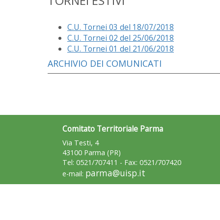
TORNEI ESTIVI
C.U. Tornei 03 del 18/07/2018
C.U. Tornei 02 del 25/06/2018
C.U. Tornei 01 del 21/06/2018
ARCHIVIO DEI COMUNICATI
Comitato Territoriale Parma
Via Testi, 4
43100 Parma (PR)
Tel: 0521/707411 - Fax: 0521/707420
parma@uisp.it
e-mail: