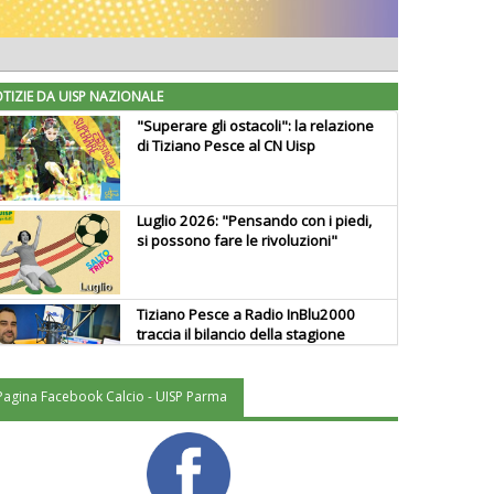
TIZIE DA UISP NAZIONALE
"Superare gli ostacoli": la relazione
di Tiziano Pesce al CN Uisp
Luglio 2026: "Pensando con i piedi,
si possono fare le rivoluzioni"
Tiziano Pesce a Radio InBlu2000
traccia il bilancio della stagione
Pagina Facebook Calcio - UISP Parma
Ddl Lobby, Uisp: “Il Parlamento
valorizzi le nostre specificità"