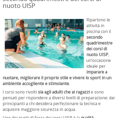
nuoto UISP
Ripartono le
attività in
piscina con il
secondo
quadrimestre
dei corsi di
nuoto UISP
,
un’occasione
ideale per
imparare a
nuotare, migliorare il proprio stile e vivere lo sport in un
ambiente accogliente e stimolante
.
I corsi sono rivolti
sia agli adulti che ai ragazzi
e sono
pensati per rispondere a diversi livelli di preparazione: dai
principianti a chi desidera perfezionare la tecnica e
acquisire maggiore sicurezza in acqua.
Uno dei punti di forza dei corsi UISP è la
qualità