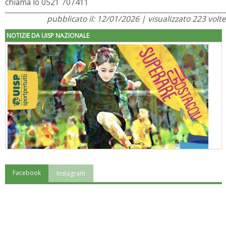
chiama lo 0521 707411
pubblicato il: 12/01/2026 | visualizzato 223 volte
NOTIZIE DA UISP NAZIONALE
Facebook
Instagram
"Superare gli ostacoli": la relazione di Tiziano Pesce al CN Uisp