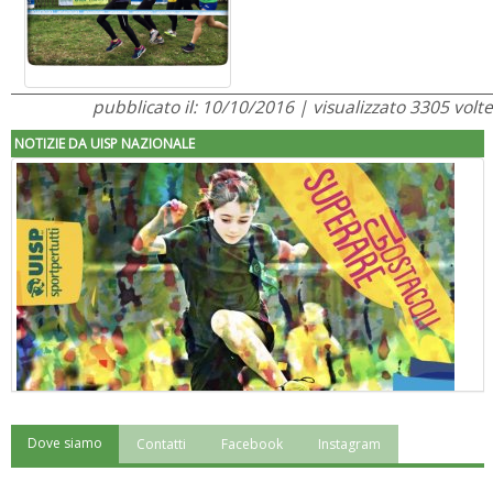
pubblicato il: 10/10/2016 | visualizzato 3305 volte
NOTIZIE DA UISP NAZIONALE
Dove siamo
Contatti
Facebook
Instagram
"Superare gli ostacoli": la relazione di Tiziano Pesce al CN Uisp