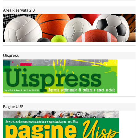
Area Riservata 2.0
Tiziano Pesce a Radio InBlu2000 traccia il bilancio della stagione
Uispress
Pagine UISP
Ddl Lobby, Uisp: “Il Parlamento valorizzi le nostre specificità"