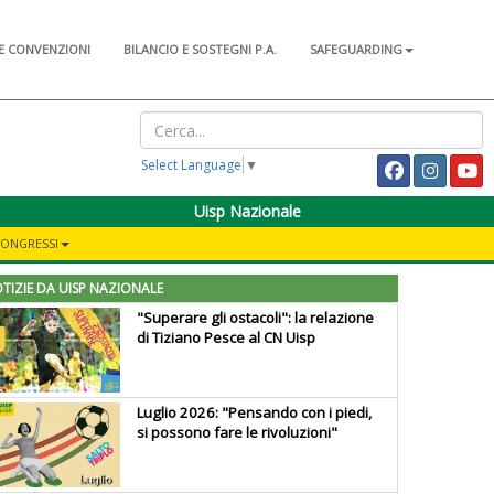
E CONVENZIONI
BILANCIO E SOSTEGNI P.A.
SAFEGUARDING
Select Language
▼
Uisp Nazionale
CONGRESSI
TIZIE DA UISP NAZIONALE
"Superare gli ostacoli": la relazione
di Tiziano Pesce al CN Uisp
Luglio 2026: "Pensando con i piedi,
si possono fare le rivoluzioni"