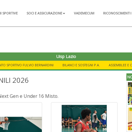
NI SPORTIVE
SOCI E ASSICURAZIONE
VADEMECUM
RICONOSCIMENTI 
Uisp Lazio
NTO SPORTIVO FULVIO BERNARDINI
BILANCI E SOSTEGNI P.A.
ASSEMBLEE E 
NO
ILI 2026
Next Gen e Under 16 Misto.