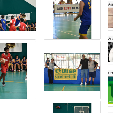
Ass
Are
Uis