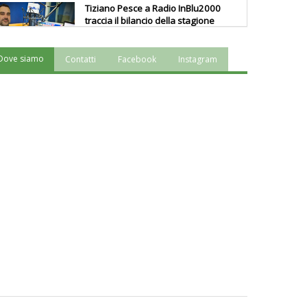
Tiziano Pesce a Radio InBlu2000
traccia il bilancio della stagione
Dove siamo
Contatti
Facebook
Instagram
Ddl Lobby, Uisp: “Il Parlamento
valorizzi le nostre specificità"
La formazione Uisp rallenta ma
prosegue anche in estate
Tiziano Pesce nel Cda di
Fondazione Terzjus: prima riunione
a Roma