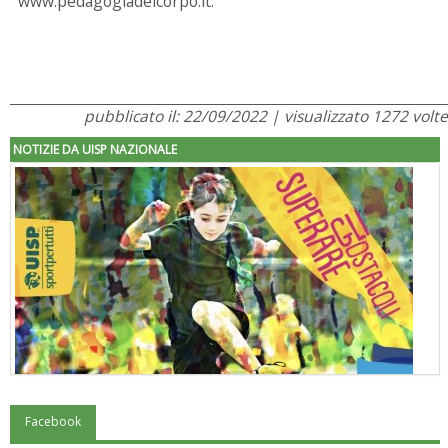
www.pedagogiadelcorpo.it.
pubblicato il: 22/09/2022 | visualizzato 1272 volte
NOTIZIE DA UISP NAZIONALE
Facebook
"Superare gli ostacoli": la relazione di Tiziano Pesce al CN Uisp