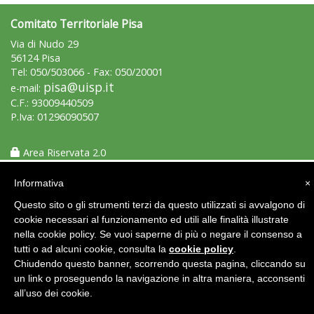
Comitato Territoriale Pisa
La formazione Uisp rallenta ma prosegue anche in estate
Via di Nudo 29
56124 Pisa
Tel: 050/503066 - Fax: 050/20001
pisa@uisp.it
e-mail:
C.F.: 93009440509
P.Iva: 01296090507
Area Riservata 2.0
Informativa
×
Questo sito o gli strumenti terzi da questo utilizzati si avvalgono di
cookie necessari al funzionamento ed utili alle finalità illustrate
Tiziano Pesce nel Cda di Fondazione Terzjus: prima riunione a
Roma
nella cookie policy. Se vuoi saperne di più o negare il consenso a
tutti o ad alcuni cookie, consulta la
cookie policy
.
Chiudendo questo banner, scorrendo questa pagina, cliccando su
un link o proseguendo la navigazione in altra maniera, acconsenti
all’uso dei cookie.