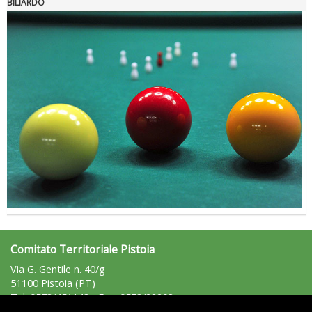
BILIARDO
La formazione Uisp rallenta ma prosegue anche in estate
Comitato Territoriale Pistoia
Via G. Gentile n. 40/g
51100 Pistoia (PT)
Tel: 0573/451143 - Fax: 0573/22208