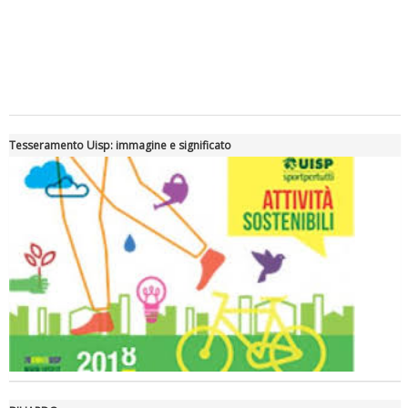
Tiziano Pesce a Radio InBlu2000 traccia il bilancio della stagione
Tesseramento Uisp: immagine e significato
Ddl Lobby, Uisp: “Il Parlamento valorizzi le nostre specificità"