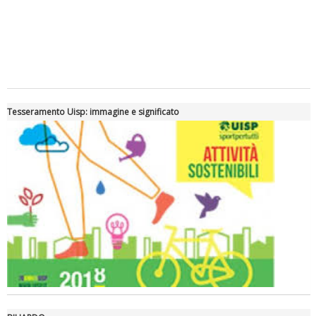
Tiziano Pesce a Radio InBlu2000 traccia il bilancio della stagione
Tesseramento Uisp: immagine e significato
Ddl Lobby, Uisp: “Il Parlamento valorizzi le nostre specificità"