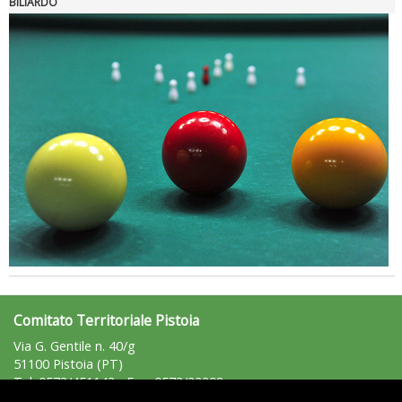
BILIARDO
La formazione Uisp rallenta ma prosegue anche in estate
Comitato Territoriale Pistoia
Via G. Gentile n. 40/g
51100 Pistoia (PT)
Tel: 0573/451143 - Fax: 0573/22208
pistoia@uisp.it