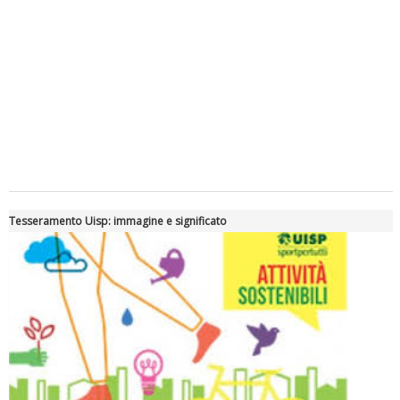
Tiziano Pesce a Radio InBlu2000 traccia il bilancio della stagione
Tesseramento Uisp: immagine e significato