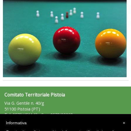
La formazione Uisp rallenta ma prosegue anche in estate
Comitato Territoriale Pistoia
Via G. Gentile n. 40/g
51100 Pistoia (PT)
Tel: 0573/451143 - Fax: 0573/22208
pistoia@uisp.it
e-mail:
Informativa
×
C.F.: 80007490479