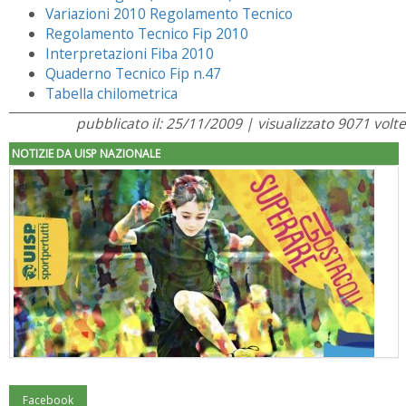
Variazioni 2010 Regolamento Tecnico
Regolamento Tecnico Fip 2010
Interpretazioni Fiba 2010
Quaderno Tecnico Fip n.47
Tabella chilometrica
pubblicato il: 25/11/2009 | visualizzato 9071 volte
NOTIZIE DA UISP NAZIONALE
Facebook
"Superare gli ostacoli": la relazione di Tiziano Pesce al CN Uisp