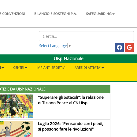
E CONVENZIONI
BILANCIO E SOSTEGNI P.A.
SAFEGUARDING
Select Language
▼
Uisp Nazionale
I
CENTRI
IMPIANTI SPORTIVI
AREE DI ATTIVITA'
TIZIE DA UISP NAZIONALE
"Superare gli ostacoli": la relazione
di Tiziano Pesce al CN Uisp
Luglio 2026: "Pensando con i piedi,
si possono fare le rivoluzioni"