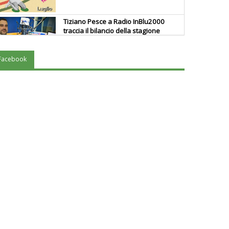
Tiziano Pesce a Radio InBlu2000
traccia il bilancio della stagione
Facebook
Ddl Lobby, Uisp: “Il Parlamento
valorizzi le nostre specificità"
La formazione Uisp rallenta ma
prosegue anche in estate
Tiziano Pesce nel Cda di
Fondazione Terzjus: prima riunione
a Roma