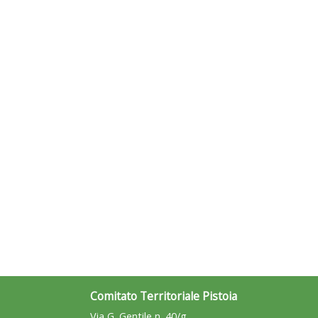
Comitato Territoriale Pistoia
Via G. Gentile n. 40/g