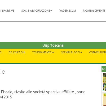
NI SPORTIVE
SOCI E ASSICURAZIONE
VADEMECUM
RICONOSCIMENTI 
Uisp Toscana
O
DELEGAZIONI
TESSERAMENTO
SERVIZI AI SOCI
CONVENZION
NO
le
cale, rivolto alle società sportive affiliate , sono
.04.2015