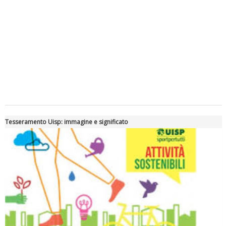
Tiziano Pesce a Radio InBlu2000 traccia il bilancio della stagione
Tesseramento Uisp: immagine e significato