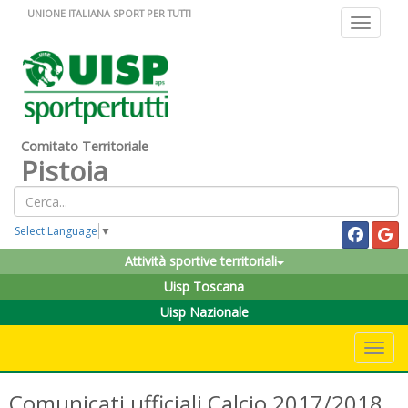
UNIONE ITALIANA SPORT PER TUTTI
Toggle na
Comitato Territoriale
Pistoia
Select Language
▼
Attività sportive territoriali
Uisp Toscana
Uisp Nazionale
Toggle 
Comunicati ufficiali Calcio 2017/2018