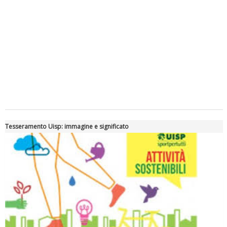
Tiziano Pesce a Radio InBlu2000 traccia il bilancio della stagione
Tesseramento Uisp: immagine e significato