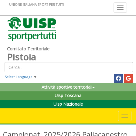
UNIONE ITALIANA SPORT PER TUTTI
Toggle na
Comitato Territoriale
Pistoia
Select Language
▼
Attività sportive territoriali
Uisp Toscana
Uisp Nazionale
Toggle 
Campionati 2025/2026 Pallacanestro