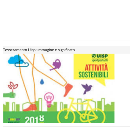
Tiziano Pesce a Radio InBlu2000 traccia il bilancio della stagione
Tesseramento Uisp: immagine e significato
Ddl Lobby, Uisp: “Il Parlamento valorizzi le nostre specificità"