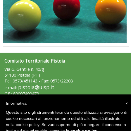
La formazione Uisp rallenta ma prosegue anche in estate
Comitato Territoriale Pistoia
Via G. Gentile n. 40/g
51100 Pistoia (PT)
Tel: 0573/451143 - Fax: 0573/22208
pistoia@uisp.it
e-mail:
C.F.: 80007490479
P.Iva: 01365510476
Informativa
×
Tiziano Pesce nel Cda di Fondazione Terzjus: prima riunione a
Questo sito o gli strumenti terzi da questo utilizzati si avvalgono di
Area Riservata 2.0
Roma
cookie necessari al funzionamento ed utili alle finalità illustrate
nella cookie policy. Se vuoi saperne di più o negare il consenso a
tutti o ad alcuni cookie, consulta la
cookie policy
.