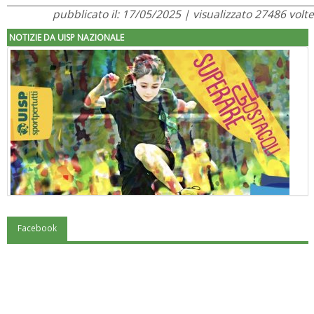
pubblicato il: 17/05/2025 | visualizzato 27486 volte
NOTIZIE DA UISP NAZIONALE
Facebook
"Superare gli ostacoli": la relazione di Tiziano Pesce al CN Uisp