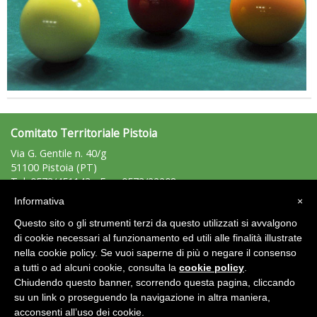
La formazione Uisp rallenta ma prosegue anche in estate
Comitato Territoriale Pistoia
Via G. Gentile n. 40/g
51100 Pistoia (PT)
Tel: 0573/451143 - Fax: 0573/22208
pistoia@uisp.it
e-mail:
Informativa
×
C.F.: 80007490479
Questo sito o gli strumenti terzi da questo utilizzati si avvalgono
P.Iva: 01365510476
di cookie necessari al funzionamento ed utili alle finalità illustrate
Tiziano Pesce nel Cda di Fondazione Terzjus: prima riunione a
nella cookie policy. Se vuoi saperne di più o negare il consenso
Area Riservata 2.0
Roma
a tutti o ad alcuni cookie, consulta la
cookie policy
.
Chiudendo questo banner, scorrendo questa pagina, cliccando
su un link o proseguendo la navigazione in altra maniera,
acconsenti all’uso dei cookie.