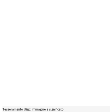
Luglio 2026: "Pensando con i piedi, si possono fare le
rivoluzioni"
Tiziano Pesce a Radio InBlu2000 traccia il bilancio della stagione
Tesseramento Uisp: immagine e significato