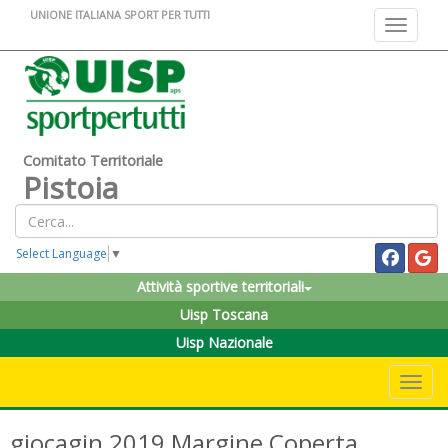
UNIONE ITALIANA SPORT PER TUTTI
Toggle na
Comitato Territoriale
Pistoia
Select Language
▼
Attività sportive territoriali
Uisp Toscana
Uisp Nazionale
Toggle 
giocagin 2019 Margine Coperta