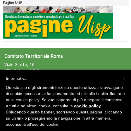
Pagine UISP
Ddl Lobby, Uisp: “Il Parlamento valorizzi le nostre specificità"
Comitato Territoriale Roma
Viale Giotto, 16
00153 Roma (RM)
Tel: 06/5758395 - Fax: 06/5745009
Informativa
×
roma@uisp.it
e-mail:
La formazione Uisp rallenta ma prosegue anche in estate
Questo sito o gli strumenti terzi da questo utilizzati si avvalgono
C.F.: 97026770582
di cookie necessari al funzionamento ed utili alle finalità illustrate
nella cookie policy. Se vuoi saperne di più o negare il consenso
Area Riservata 2.0
a tutti o ad alcuni cookie, consulta la
cookie policy
.
Chiudendo questo banner, scorrendo questa pagina, cliccando
su un link o proseguendo la navigazione in altra maniera,
acconsenti all’uso dei cookie.