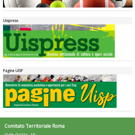
Uispress
Pagine UISP
Ddl Lobby, Uisp: “Il Parlamento valorizzi le nostre specificità"
Comitato Territoriale Roma
Viale Giotto, 16