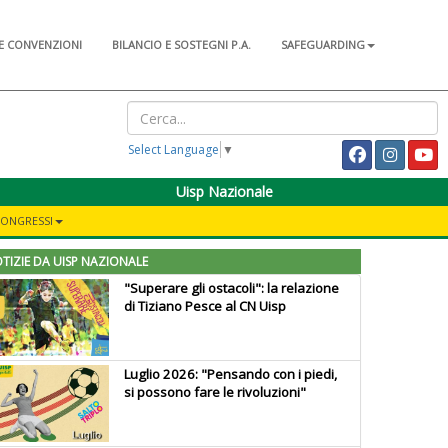
E CONVENZIONI
BILANCIO E SOSTEGNI P.A.
SAFEGUARDING
Select Language
▼
Uisp Nazionale
CONGRESSI
TIZIE DA UISP NAZIONALE
"Superare gli ostacoli": la relazione
di Tiziano Pesce al CN Uisp
Luglio 2026: "Pensando con i piedi,
si possono fare le rivoluzioni"