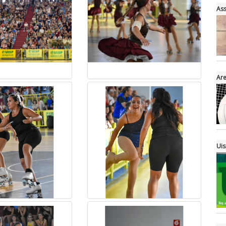
Ass
Are
Uis