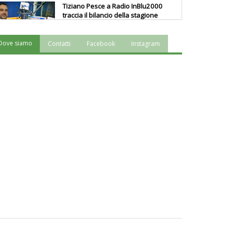
Tiziano Pesce a Radio InBlu2000
traccia il bilancio della stagione
Dove siamo
Contatti
Facebook
Instagram
Ddl Lobby, Uisp: “Il Parlamento
valorizzi le nostre specificità"
La formazione Uisp rallenta ma
prosegue anche in estate
Tiziano Pesce nel Cda di
Fondazione Terzjus: prima riunione
a Roma