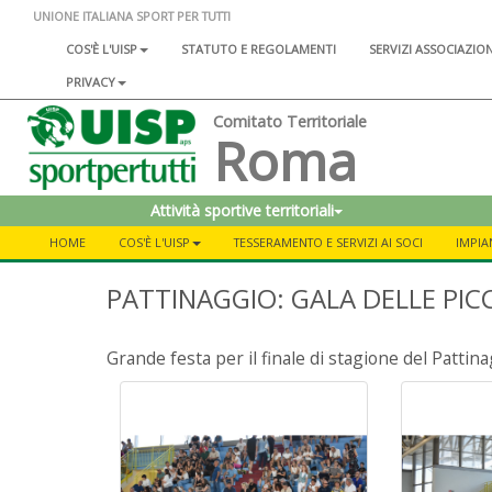
UNIONE ITALIANA SPORT PER TUTTI
COS'È L'UISP
STATUTO E REGOLAMENTI
SERVIZI ASSOCIAZIO
PRIVACY
Comitato Territoriale
Roma
Attività sportive territoriali
HOME
COS'È L'UISP
TESSERAMENTO E SERVIZI AI SOCI
IMPIA
PATTINAGGIO: GALA DELLE PIC
Grande festa per il finale di stagione del Patti