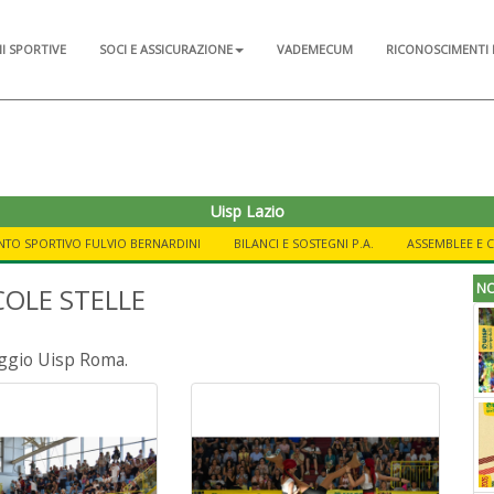
NI SPORTIVE
SOCI E ASSICURAZIONE
VADEMECUM
RICONOSCIMENTI 
Uisp Lazio
NTO SPORTIVO FULVIO BERNARDINI
BILANCI E SOSTEGNI P.A.
ASSEMBLEE E 
NO
COLE STELLE
naggio Uisp Roma.