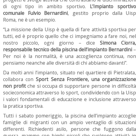
di ogni tipo in ambito sportivo.
L’Impianto sportiv
comunale Fulvio Bernardini
, gestito proprio dalla Uisp
Roma, ne è un esempio.
“La missione della Uisp è quella di fare attività sportiva per
tutti, ed è proprio quello che ci impegniamo a fare noi, nel
nostro piccolo, ogni giorno – dice
Simona Ciorra,
responsabile tecnico della piscina dell’impianto Bernardini
–
Per noi è la normalità, è una accoglienza continua, non
pensiamo neanche alle diversità di chi abbiamo davanti”.
Da molti anni l’impianto, situato nel quartiere di Pietralata,
collabora con
Sport Senza Frontiere, una organizzazion
non profit
che si occupa di supportare persone in difficolt
socieconomica attraverso lo sport, condividendo con la Uisp
i valori fondamentali di educazione e inclusione attraverso
la pratica sportiva.
Tutti i sabato pomeriggio, la piscina dell’impianto accoglie
famiglie di migranti con un ampio ventaglio di situazioni
differenti. Richiedenti asilo, persone che fuggono dalla
guerra, mamme con bimbi piccoli che svolgono attività in