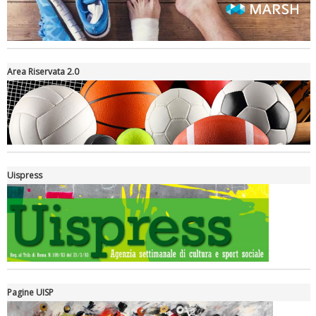
Area Riservata 2.0
Tiziano Pesce a Radio InBlu2000 traccia il bilancio della stagione
Uispress
Pagine UISP
Ddl Lobby, Uisp: “Il Parlamento valorizzi le nostre specificità"