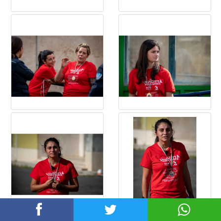
Informativa
×
Questo sito o gli strumenti terzi da questo utilizzati si avvalgono
di cookie necessari al funzionamento ed utili alle finalità illustrate
nella cookie policy. Se vuoi saperne di più o negare il consenso
a tutti o ad alcuni cookie, consulta la
cookie policy
.
Chiudendo questo banner, scorrendo questa pagina, cliccando
su un link o proseguendo la navigazione in altra maniera,
acconsenti all’uso dei cookie.