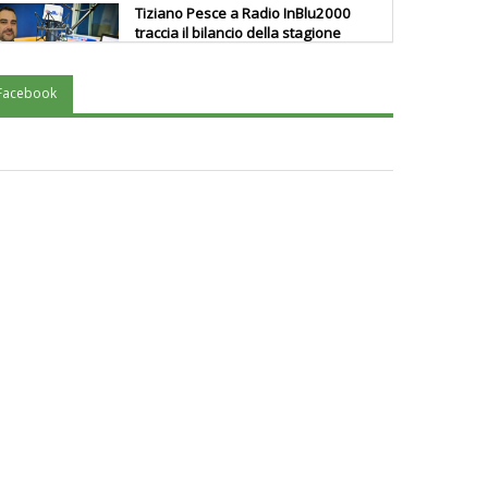
Tiziano Pesce a Radio InBlu2000
traccia il bilancio della stagione
Facebook
Ddl Lobby, Uisp: “Il Parlamento
valorizzi le nostre specificità"
La formazione Uisp rallenta ma
prosegue anche in estate
Tiziano Pesce nel Cda di
Fondazione Terzjus: prima riunione
a Roma