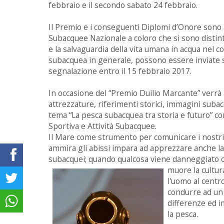
febbraio e il secondo sabato 24 febbraio.
Il Premio e i conseguenti Diplomi d’Onore sono at
Subacquee Nazionale a coloro che si sono distinti 
e la salvaguardia della vita umana in acqua nel co
subacquea in generale, possono essere inviate se
segnalazione entro il 15 febbraio 2017.
In occasione del “Premio Duilio Marcante” verrà a
attrezzature, riferimenti storici, immagini suba
tema “La pesca subacquea tra storia e futuro” con
Sportiva e Attività Subacquee.
Il Mare come strumento per comunicare i nostri va
ammira gli abissi impara ad apprezzare anche la cu
subacquei; quando qualcosa viene danneggiato o
muore la cultura
l'uomo al centro
condurre ad un
differenze ed i
la pesca.