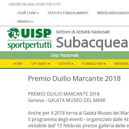
UNIONE ITALIANA SPORT PER TUTTI
COS'È L'UISP
STATUTO E REGOLAMENTI
SERVIZI ASSOCIAZIO
PRIVACY
Settore di Attività Nazionale
Subacquea
Uisp Nazionale
HOME
CHI SIAMO
ATTIVITÀ
FORMAZIONE
MATERIAL
Premio Duilio Marcante 2018
PREMIO DUILIO MARCANTE 2018
Genova - GALATA MUSEO DEL MARE
Anche per il 2018 torna al Galata Museo del Ma
Il programma degli eventi - organizzato dalle A
visitabile dall’ 13 febbraio presso galleria delle