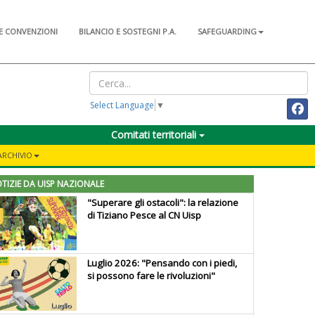
E CONVENZIONI
BILANCIO E SOSTEGNI P.A.
SAFEGUARDING
Select Language
▼
Comitati territoriali
ARCHIVIO
TIZIE DA UISP NAZIONALE
"Superare gli ostacoli": la relazione
di Tiziano Pesce al CN Uisp
Luglio 2026: "Pensando con i piedi,
si possono fare le rivoluzioni"