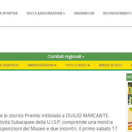
NI SPORTIVE
SOCI E ASSICURAZIONE
VADEMECUM
RICONOSCIMENTI 
Comitati regionali
E DIDATTICO
MANIFESTAZIONI
FOTO E VIDEO
SERVIZI AI SOCI
NO
re lo storico Premio intitolato a DUILIO MARCANTE.
ttività Subacquee della U.I.S.P. comprende una mostra
 esposizioni del Museo e due incontri, il primo sabato 17