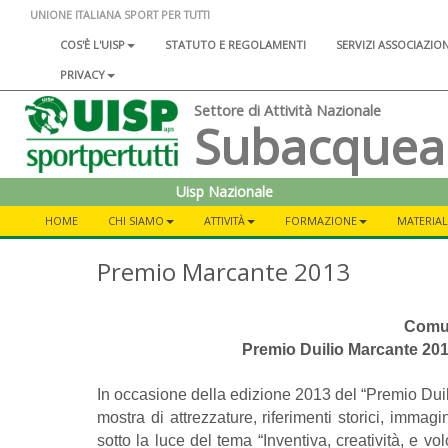
UNIONE ITALIANA SPORT PER TUTTI
COS'È L'UISP
STATUTO E REGOLAMENTI
SERVIZI ASSOCIAZIO
PRIVACY
Settore di Attività Nazionale
Subacquea
Uisp Nazionale
HOME
CHI SIAMO
ATTIVITÀ
FORMAZIONE
MATERIAL
Premio Marcante 2013
Comun
Premio Duilio Marcante 20
In occasione della edizione 2013 del “Premio Duili
mostra di attrezzature, riferimenti storici, imma
sotto la luce del tema “Inventiva, creatività, e v