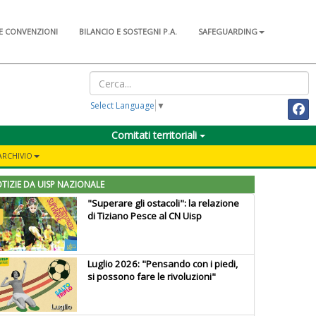
E CONVENZIONI
BILANCIO E SOSTEGNI P.A.
SAFEGUARDING
Select Language
▼
Comitati territoriali
ARCHIVIO
TIZIE DA UISP NAZIONALE
"Superare gli ostacoli": la relazione
di Tiziano Pesce al CN Uisp
Luglio 2026: "Pensando con i piedi,
si possono fare le rivoluzioni"