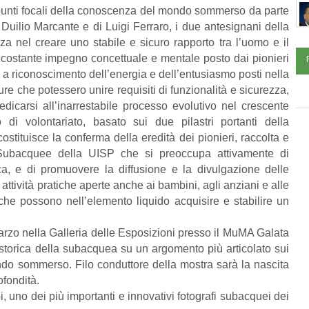
 e punti focali della conoscenza del mondo sommerso da parte
Duilio Marcante e di Luigi Ferraro, i due antesignani della
a nel creare uno stabile e sicuro rapporto tra l’uomo e il
 costante impegno concettuale e mentale posto dai pionieri
, a riconoscimento dell’energia e dell’entusiasmo posti nella
re che potessero unire requisiti di funzionalità e sicurezza,
edicarsi all’inarrestabile processo evolutivo nel crescente
 di volontariato, basato sui due pilastri portanti della
stituisce la conferma della eredità dei pionieri, raccolta e
 Subacquee della UISP che si preoccupa attivamente di
ca, e di promuovere la diffusione e la divulgazione delle
tività pratiche aperte anche ai bambini, agli anziani e alle
 che possono nell’elemento liquido acquisire e stabilire un
arzo nella Galleria delle Esposizioni presso il MuMA Galata
storica della subacquea su un argomento più articolato sui
do sommerso. Filo conduttore della mostra sarà la nascita
ofondità.
 uno dei più importanti e innovativi fotografi subacquei dei