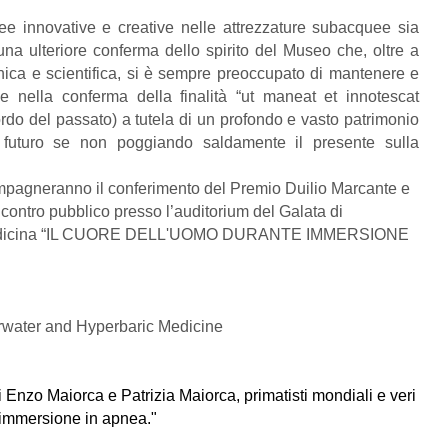
ee innovative e creative nelle attrezzature subacquee sia
ulteriore conferma dello spirito del Museo che, oltre a
nica e scientifica, si è sempre preoccupato di mantenere e
o e nella conferma della finalità “ut maneat et innotescat
rdo del passato) a tutela di un profondo e vasto patrimonio
 futuro se non poggiando saldamente il presente sulla
compagneranno il conferimento del Premio Duilio Marcante e
ncontro pubblico presso l’auditorium del Galata di
 medicina “IL CUORE DELL'UOMO DURANTE IMMERSIONE
erwater and Hyperbaric Medicine
 Enzo Maiorca e Patrizia Maiorca, primatisti mondiali e veri
 immersione in apnea."