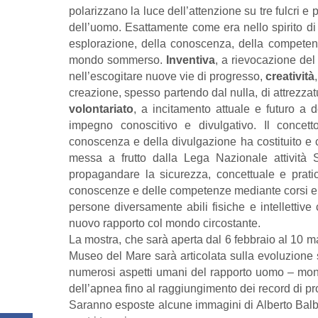
polarizzano la luce dell’attenzione su tre fulcri
dell’uomo. Esattamente come era nello spirito di 
esplorazione, della conoscenza, della competenz
mondo sommerso.
Inventiva
, a rievocazione del
nell’escogitare nuove vie di progresso,
creatività
creazione, spesso partendo dal nulla, di attrezzatu
volontariato
, a incitamento attuale e futuro a d
impegno conoscitivo e divulgativo. Il concetto
conoscenza e della divulgazione ha costituito e co
messa a frutto dalla Lega Nazionale attività
propagandare la sicurezza, concettuale e prati
conoscenze e delle competenze mediante corsi e at
persone diversamente abili fisiche e intellettive
nuovo rapporto col mondo circostante.
La mostra, che sarà aperta dal 6 febbraio al 10 m
Museo del Mare sarà articolata sulla evoluzione 
numerosi aspetti umani del rapporto uomo – mon
dell’apnea fino al raggiungimento dei record di pr
Saranno esposte alcune immagini di Alberto Balbi,