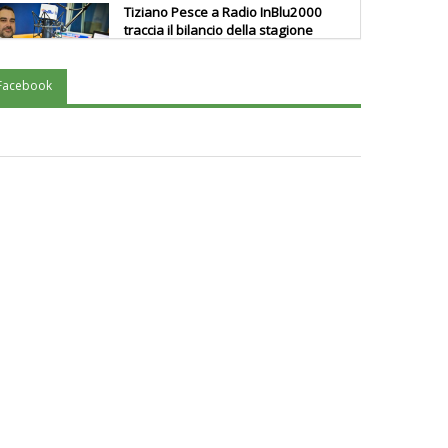
Tiziano Pesce a Radio InBlu2000
traccia il bilancio della stagione
Facebook
Ddl Lobby, Uisp: “Il Parlamento
valorizzi le nostre specificità"
La formazione Uisp rallenta ma
prosegue anche in estate
Tiziano Pesce nel Cda di
Fondazione Terzjus: prima riunione
a Roma