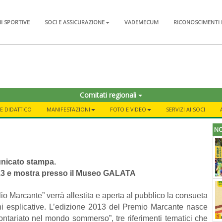
NI SPORTIVE
SOCI E ASSICURAZIONE
VADEMECUM
RICONOSCIMENTI 
Comitati regionali
E DIDATTICO
MANIFESTAZIONI
FOTO E VIDEO
SERVIZI AI SOCI
NO
icato stampa.
13 e mostra presso il Museo GALATA
o Marcante” verrà allestita e aperta al pubblico la consueta
gini esplicative. L’edizione 2013 del Premio Marcante nasce
olontariato nel mondo sommerso”, tre riferimenti tematici che