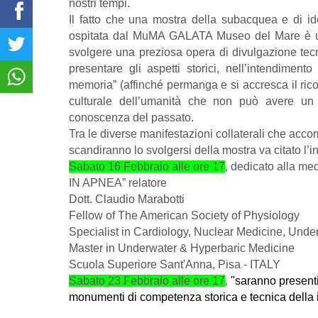
nostri tempi.
Il fatto che una mostra della subacquea e di id
ospitata dal MuMA GALATA Museo del Mare è una 
svolgere una preziosa opera di divulgazione tec
presentare gli aspetti storici, nell’intendiment
memoria” (affinché permanga e si accresca il rico
culturale dell’umanità che non può avere un
conoscenza del passato.
Tra le diverse manifestazioni collaterali che ac
scandiranno lo svolgersi della mostra va citato l’i
Sabato 16 Febbraio alle ore 17
, dedicato alla
IN APNEA” relatore
Dott. Claudio Marabotti
Fellow of The American Society of Physiology
Specialist in Cardiology, Nuclear Medicine, Und
Master in Underwater & Hyperbaric Medicine
Scuola Superiore Sant'Anna, Pisa - ITALY
Sabato 23 Febbraio alle ore 17
,
"saranno presenti
monumenti di competenza storica e tecnica della