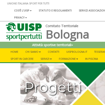
UNIONE ITALIANA SPORT PER TUTTI
COS'È L'UISP
STATUTO E REGOLAMENTI
SERVIZI ASSOCIAZIO
PRIVACY
Comitato Territoriale
Bologna
Attività sportive territoriali
HOME
CHI SIAMO
CONTATTI
UISPBOLOGNA.IT
TESSER
SPORT IN CARCERE
SERVIZI
FORMAZIONE
IN PISCINA
Progetti