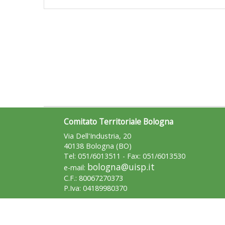
Comitato Territoriale Bologna
Via Dell'Industria, 20
40138 Bologna (BO)
Tel: 051/6013511 - Fax: 051/6013530
bologna@uisp.it
e-mail:
C.F.: 80067270373
P.Iva: 04189980370