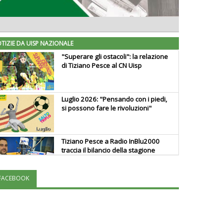
TIZIE DA UISP NAZIONALE
"Superare gli ostacoli": la relazione
di Tiziano Pesce al CN Uisp
Luglio 2026: "Pensando con i piedi,
si possono fare le rivoluzioni"
Tiziano Pesce a Radio InBlu2000
traccia il bilancio della stagione
FACEBOOK
Ddl Lobby, Uisp: “Il Parlamento
valorizzi le nostre specificità"