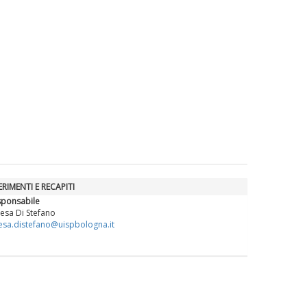
La formazione Uisp rallenta ma
prosegue anche in estate
Tiziano Pesce nel Cda di
Fondazione Terzjus: prima riunione
a Roma
ERIMENTI E RECAPITI
sponsabile
esa Di Stefano
esa.distefano@uispbologna.it