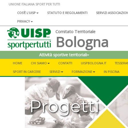
UNIONE ITALIANA SPORT PER TUTTI
COS'È L'UISP
STATUTO E REGOLAMENTI
SERVIZI ASSOCIAZIO
PRIVACY
Comitato Territoriale
Bologna
Attività sportive territoriali
HOME
CHI SIAMO
CONTATTI
UISPBOLOGNA.IT
TESSER
SPORT IN CARCERE
SERVIZI
FORMAZIONE
IN PISCINA
Progetti