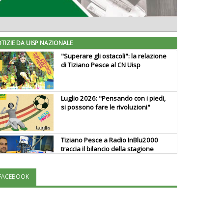
TIZIE DA UISP NAZIONALE
"Superare gli ostacoli": la relazione
di Tiziano Pesce al CN Uisp
Luglio 2026: "Pensando con i piedi,
si possono fare le rivoluzioni"
Tiziano Pesce a Radio InBlu2000
traccia il bilancio della stagione
FACEBOOK
Ddl Lobby, Uisp: “Il Parlamento
valorizzi le nostre specificità"