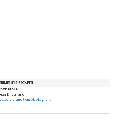
La formazione Uisp rallenta ma
prosegue anche in estate
Tiziano Pesce nel Cda di
Fondazione Terzjus: prima riunione
a Roma
ERIMENTI E RECAPITI
sponsabile
esa Di Stefano
esa.distefano@uispbologna.it