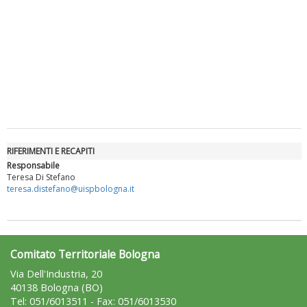
Luglio 2026: "Pensando con i piedi, si possono fare le
rivoluzioni"
RIFERIMENTI E RECAPITI
Responsabile
Teresa Di Stefano
teresa.distefano@uispbologna.it
Comitato Territoriale Bologna
Tiziano Pesce a Radio InBlu2000 traccia il bilancio della stagione
Via Dell'Industria, 20
40138 Bologna (BO)
Tel: 051/6013511 - Fax: 051/6013530