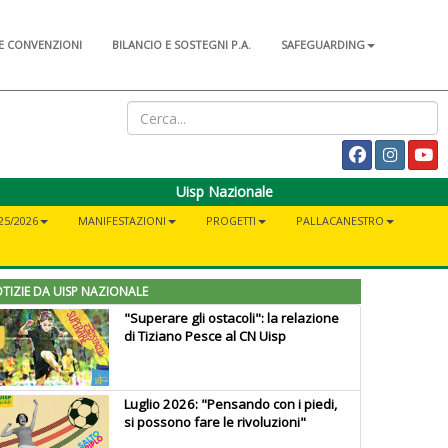
E CONVENZIONI
BILANCIO E SOSTEGNI P.A.
SAFEGUARDING
Uisp Nazionale
25/2026
MANIFESTAZIONI
PROGETTI
PALLACANESTRO
TIZIE DA UISP NAZIONALE
"Superare gli ostacoli": la relazione
di Tiziano Pesce al CN Uisp
Luglio 2026: "Pensando con i piedi,
si possono fare le rivoluzioni"