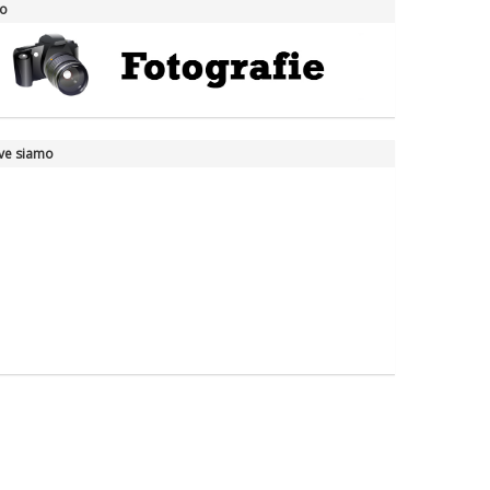
to
ve siamo