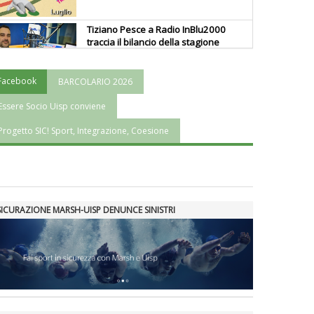
Tiziano Pesce a Radio InBlu2000
traccia il bilancio della stagione
Facebook
BARCOLARIO 2026
Ddl Lobby, Uisp: “Il Parlamento
valorizzi le nostre specificità"
Essere Socio Uisp conviene
Progetto SIC! Sport, Integrazione, Coesione
La formazione Uisp rallenta ma
prosegue anche in estate
Tiziano Pesce nel Cda di
SICURAZIONE MARSH-UISP DENUNCE SINISTRI
Fondazione Terzjus: prima riunione
a Roma