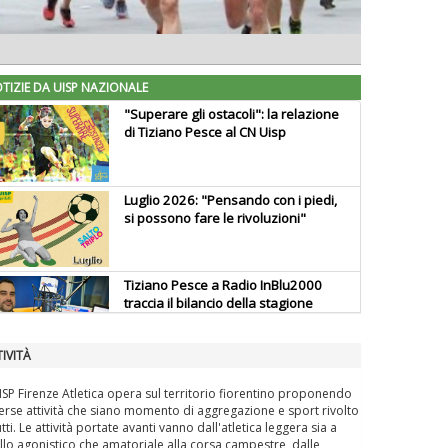
TIZIE DA UISP NAZIONALE
"Superare gli ostacoli": la relazione
di Tiziano Pesce al CN Uisp
Luglio 2026: "Pensando con i piedi,
si possono fare le rivoluzioni"
Tiziano Pesce a Radio InBlu2000
traccia il bilancio della stagione
IVITÀ
Ddl Lobby, Uisp: “Il Parlamento
valorizzi le nostre specificità"
ISP Firenze Atletica opera sul territorio fiorentino proponendo
erse attività che siano momento di aggregazione e sport rivolto
utti. Le attività portate avanti vanno dall'atletica leggera sia a
ello agonistico che amatoriale alla corsa campestre, dalle