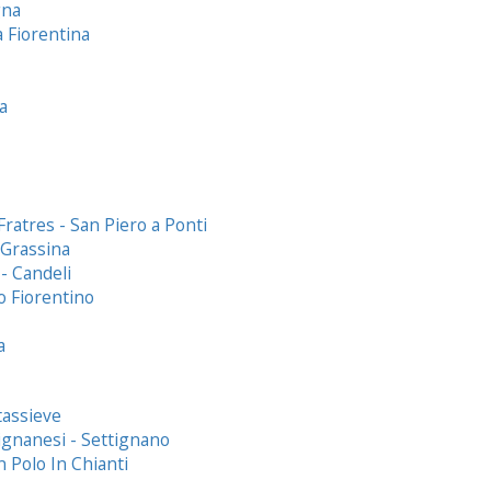
gna
a Fiorentina
a
ratres - San Piero a Ponti
 Grassina
 - Candeli
to Fiorentino
a
tassieve
ignanesi - Settignano
n Polo In Chianti