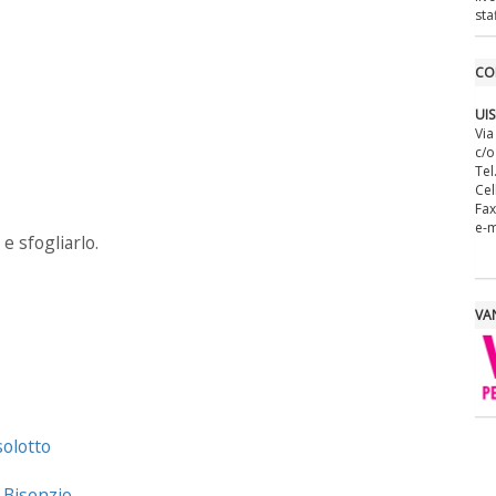
sta
CO
UIS
Via
c/o
Tel
Cel
Fax
e-m
 e sfogliarlo.
VAN
solotto
 Bisenzio