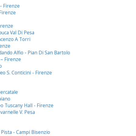
- Firenze
 Firenze
irenze
buca Val Di Pesa
ncenzo A Torri
renze
ando Alfio - Pian Di San Bartolo
 – Firenze
o
o S. Conticini - Firenze
ercatale
aiano
o Tuscany Hall - Firenze
varnelle V. Pesa
Pista - Campi Bisenzio