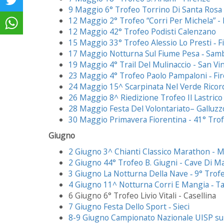
9 Maggio 6° Trofeo Torrino Di Santa Rosa 
12 Maggio 2° Trofeo “Corri Per Michela” -
12 Maggio 42° Trofeo Podisti Calenzano
15 Maggio 33° Trofeo Alessio Lo Presti ‐ F
17 Maggio Notturna Sul Fiume Pesa ‐ Sam
19 Maggio 4° Trail Del Mulinaccio - San Vi
23 Maggio 4° Trofeo Paolo Pampaloni ‐ Fi
24 Maggio 15^ Scarpinata Nel Verde Ricord
26 Maggio 8^ Riedizione Trofeo Il Lastrico
28 Maggio Festa Del Volontariato– Galluzz
30 Maggio Primavera Fiorentina - 41° Trofe
Giugno
2 Giugno 3^ Chianti Classico Marathon - M
2 Giugno 44° Trofeo B. Giugni - Cave Di M
3 Giugno La Notturna Della Nave ‐ 9° Trofe
4 Giugno 11^ Notturna Corri E Mangia ‐ Ta
6 Giugno 6° Trofeo Livio Vitali - Casellina
7 Giugno Festa Dello Sport ‐ Sieci
8-9 Giugno Campionato Nazionale UISP su 