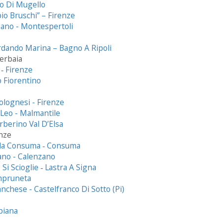
no Di Mugello
io Bruschi” – Firenze
iano - Montespertoli
ordando Marina – Bagno A Ripoli
erbaia
‐ Firenze
o Fiorentino
olognesi - Firenze
’ Leo - Malmantile
rberino Val D’Elsa
enze
ella Consuma ‐ Consuma
ano - Calenzano
Si Scioglie ‐ Lastra A Signa
Impruneta
nchese - Castelfranco Di Sotto (Pi)
biana