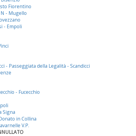
sto Fiorentino
N - Mugello
Rovezzano
i - Empoli
inci
 - Passeggiata della Legalità - Scandicci
renze
ecchio - Fucecchio
poli
a Signa
Donato in Collina
varnelle V.P.
NNULLATO