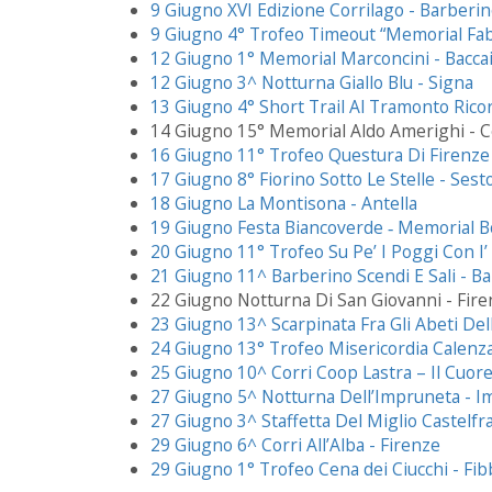
9 Giugno XVI Edizione Corrilago - Barberi
9 Giugno 4° Trofeo Timeout “Memorial Fab
12 Giugno 1° Memorial Marconcini - Bacca
12 Giugno 3^ Notturna Giallo Blu - Signa
13 Giugno 4° Short Trail Al Tramonto Ric
14 Giugno 15° Memorial Aldo Amerighi - C
16 Giugno 11° Trofeo Questura Di Firenze 
17 Giugno 8° Fiorino Sotto Le Stelle - Sest
18 Giugno La Montisona - Antella
19 Giugno Festa Biancoverde ‐ Memorial B
20 Giugno 11° Trofeo Su Pe’ I Poggi Con I
21 Giugno 11^ Barberino Scendi E Sali - Ba
22 Giugno Notturna Di San Giovanni - Fir
23 Giugno 13^ Scarpinata Fra Gli Abeti D
24 Giugno 13° Trofeo Misericordia Calenz
25 Giugno 10^ Corri Coop Lastra – Il Cuore 
27 Giugno 5^ Notturna Dell’Impruneta - 
27 Giugno 3^ Staffetta Del Miglio Castelfra
29 Giugno 6^ Corri All’Alba - Firenze
29 Giugno 1° Trofeo Cena dei Ciucchi - Fib