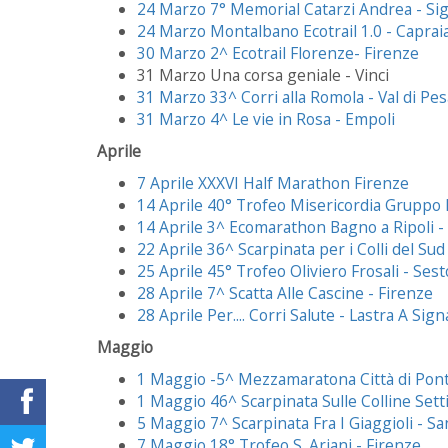
24 Marzo 7° Memorial Catarzi Andrea - Si
24 Marzo Montalbano Ecotrail 1.0 - Caprai
30 Marzo 2^ Ecotrail Florenze- Firenze
31 Marzo Una corsa geniale - Vinci
31 Marzo 33^ Corri alla Romola - Val di Pes
31 Marzo 4^ Le vie in Rosa - Empoli
Aprile
7 Aprile XXXVI Half Marathon Firenze
14 Aprile 40° Trofeo Misericordia Gruppo F
14 Aprile 3^ Ecomarathon Bagno a Ripoli -
22 Aprile 36^ Scarpinata per i Colli del Sud
25 Aprile 45° Trofeo Oliviero Frosali - Ses
28 Aprile 7^ Scatta Alle Cascine - Firenze
28 Aprile Per.... Corri Salute - Lastra A Sign
Maggio
1 Maggio -5^ Mezzamaratona Città di Pon
1 Maggio 46^ Scarpinata Sulle Colline Sett
5 Maggio 7^ Scarpinata Fra I Giaggioli - Sa
7 Maggio 18° Trofeo S. Ariani - Firenze