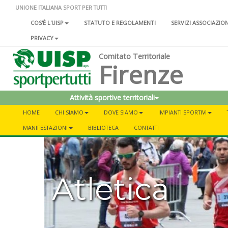
UNIONE ITALIANA SPORT PER TUTTI
COS'È L'UISP
STATUTO E REGOLAMENTI
SERVIZI ASSOCIAZIO
PRIVACY
Comitato Territoriale
Firenze
Attività sportive territoriali
HOME
CHI SIAMO
DOVE SIAMO
IMPIANTI SPORTIVI
MANIFESTAZIONI
BIBLIOTECA
CONTATTI
Atletica