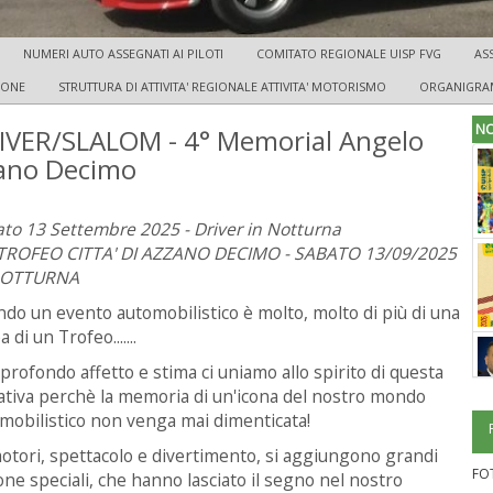
NUMERI AUTO ASSEGNATI AI PILOTI
COMITATO REGIONALE UISP FVG
AS
IONE
STRUTTURA DI ATTIVITA' REGIONALE ATTIVITA' MOTORISMO
ORGANIGRAM
NO
IVER/SLALOM - 4° Memorial Angelo
zzano Decimo
to 13 Settembre 2025 - Driver in Notturna
 TROFEO CITTA' DI AZZANO DECIMO - SABATO 13/09/2025
NOTTURNA
do un evento automobilistico è molto, molto di più di una
 di un Trofeo.......
profondo affetto e stima ci uniamo allo spirito di questa
iativa perchè la memoria di un'icona del nostro mondo
mobilistico non venga mai dimenticata!
motori, spettacolo e divertimento, si aggiungono grandi
FO
e speciali, che hanno lasciato il segno nel nostro