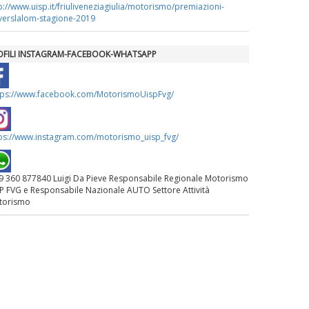
p://www.uisp.it/friuliveneziagiulia/motorismo/premiazioni-
verslalom-stagione-2019
La formazione Uisp rallenta ma
prosegue anche in estate
OFILI INSTAGRAM-FACEBOOK-WHATSAPP
Tiziano Pesce nel Cda di
tps://www.facebook.com/MotorismoUispFvg/
Fondazione Terzjus: prima riunione
a Roma
ps://www.instagram.com/motorismo_uisp_fvg/
 360 877840 Luigi Da Pieve Responsabile Regionale Motorismo
P FVG e Responsabile Nazionale AUTO Settore Attività
torismo