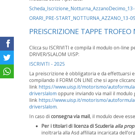
Scheda_Iscrizione_Notturna_AzzanoDecimo_13
ORARI_PRE-START_NOTTURNA_AZZANO_13-09-
PREISCRIZIONE TAPPE TROFEO
Clicca su ISCRIVITI e compila il modulo on-line 
DRIVER/SLALOM UISP:
ISCRIVITI - 2025
La preiscrizione è obbligatoria e da effettuarsi
compilando il FORM ON LINE che si apre cliccan
link
https://www.uisp.it/motorismo/autoformula
driverslalom
oppure inviando via mail il modulo g
link
https://www.uisp.it/motorismo/autoformula
driverslalom
.
In caso di
consegna via mail
, il modulo deve ess
Per i titolari di
licenza di Scuderia
alla prop
inoltrarla alla Asd affiliata incaricata dell’