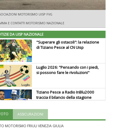
SOCIAZIONI MOTORISMO UISP FVG
MA E CONTATTI MOTORISMO NAZIONALE
TIZIE DA UISP NAZIONALE
"Superare gli ostacoli": la relazione
di Tiziano Pesce al CN Uisp
Luglio 2026: "Pensando con i piedi,
si possono fare le rivoluzioni"
Tiziano Pesce a Radio InBlu2000
traccia il bilancio della stagione
FOTO
ASSICURAZIONI
Ddl Lobby, Uisp: “Il Parlamento
valorizzi le nostre specificità"
TO MOTORISMO FRIULI VENEZIA GIULIA