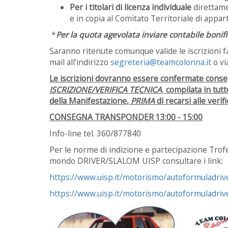
Per i titolari di licenza individuale
direttamen
e in copia al Comitato Territoriale di appa
*
Per la quota agevolata inviare contabile bonif
Saranno ritenute comunque valide le iscrizioni f
mail all’indirizzo
segreteria@teamcolonna.it
o vi
Le iscrizioni dovranno essere confermate conse
ISCRIZIONE/VERIFICA TECNICA
,
compilata in tutte
della Manifestazione,
PRIMA
di recarsi alle verif
CONSEGNA TRANSPONDER 13:00 - 15:00
Info-line tel. 360/877840
Per le norme di indizione e partecipazione Trofei
mondo DRIVER/SLALOM UISP consultare i link:
https://www.uisp.it/motorismo/autoformuladriv
https://www.uisp.it/motorismo/autoformuladriv