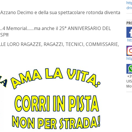
htt
dri
i Azzano Decimo e della sua spettacolare rotonda diventa
PR
.......4 Memorial........ma anche il 25° ANNIVERSARIO DEL
P!!!
ht
LE LORO RAGAZZE, RAGAZZI, TECNICI, COMMISSARIE,
htt
+39
UIS
Mo