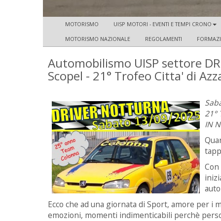
MOTORISMO
UISP MOTORI - EVENTI E TEMPI CRONO
MOTORISMO NAZIONALE
REGOLAMENTI
FORMAZ
Automobilismo UISP settore DR
Scopel - 21° Trofeo Citta' di A
Saba
21°
IN 
Quan
tappa
Con 
iniz
auto
Ecco che ad una giornata di Sport, amore per i 
emozioni, momenti indimenticabili perchè person