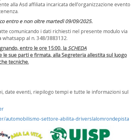
te alla Asd affiliata incaricata dell’organizzazione evento
rtenenza.
ico entro e non oltre martedì 09/09/2025.
atte comunicando i dati richiesti nel presente modulo via
a whatsapp al n. 348/3883132.
gnando, entro le ore 15:00, la
SCHEDA
 le sue parti e firmata, alla Segreteria allestita sul luogo
iche tecniche.
, date eventi, riepilogo tempi e tutte le informazioni sul
er
er/automobilismo-settore-abilita-driverslalomrondepista