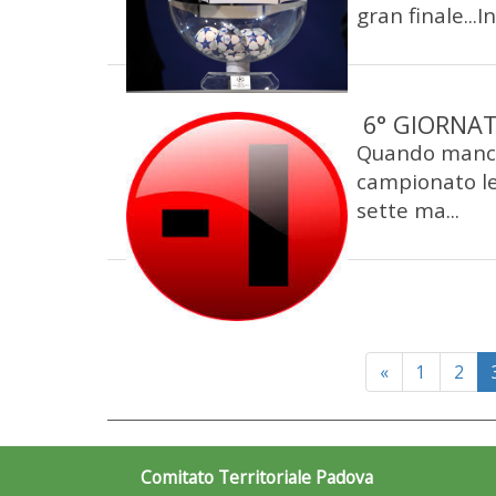
gran finale...I
6° GIORNAT
Quando manca 
campionato le
sette ma...
Previous
«
1
2
Comitato Territoriale Padova