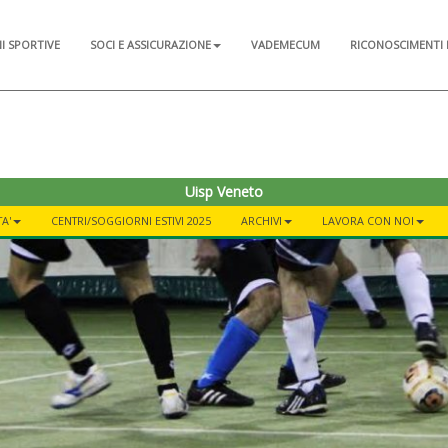
NI SPORTIVE
SOCI E ASSICURAZIONE
VADEMECUM
RICONOSCIMENTI 
Uisp Veneto
TA'
CENTRI/SOGGIORNI ESTIVI 2025
ARCHIVI
LAVORA CON NOI