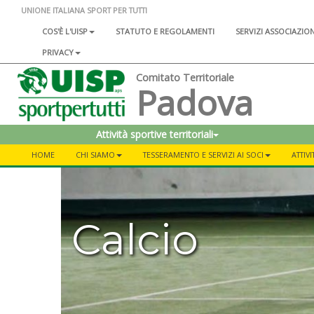
UNIONE ITALIANA SPORT PER TUTTI
COS'È L'UISP
STATUTO E REGOLAMENTI
SERVIZI ASSOCIAZIO
PRIVACY
Comitato Territoriale
Padova
Attività sportive territoriali
HOME
CHI SIAMO
TESSERAMENTO E SERVIZI AI SOCI
ATTIVI
Calcio