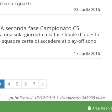
niziano i quarti.
23 aprile 2016
A seconda fase Campionato C5
una sola giornata alla fase finale di questo
 squadre certe di accedere ai play-off sono
17 aprile 2016
Next
3
4
5
6
7
»
pubblicato il: 15/12/2015 | visualizzato 243938 volte
Area Riserva