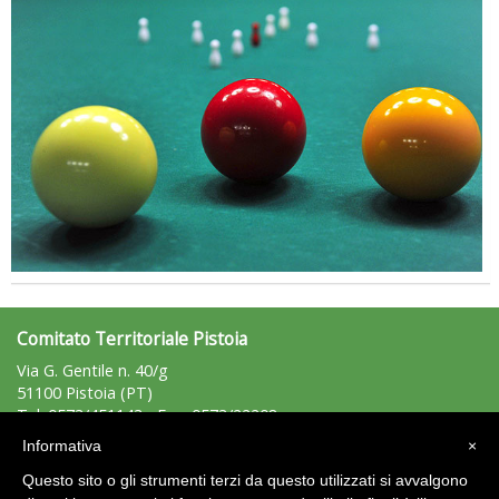
La formazione Uisp rallenta ma prosegue anche in estate
Comitato Territoriale Pistoia
Via G. Gentile n. 40/g
51100 Pistoia (PT)
Tel: 0573/451143 - Fax: 0573/22208
pistoia@uisp.it
e-mail:
Informativa
×
C.F.: 80007490479
Questo sito o gli strumenti terzi da questo utilizzati si avvalgono
P.Iva: 01365510476