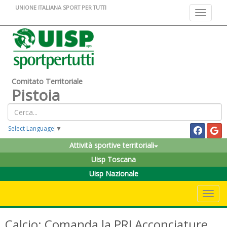
UNIONE ITALIANA SPORT PER TUTTI
Toggle na
Comitato Territoriale
Pistoia
Select Language
▼
Attività sportive territoriali
Uisp Toscana
Uisp Nazionale
Toggle 
Calcio: Comanda la PRJ Acconciature