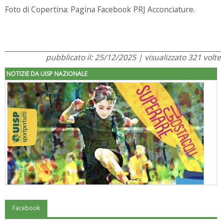
Foto di Copertina: Pagina Facebook PRJ Acconciature.
pubblicato il: 25/12/2025 | visualizzato 321 volte
NOTIZIE DA UISP NAZIONALE
Facebook
"Superare gli ostacoli": la relazione di Tiziano Pesce al CN Uisp