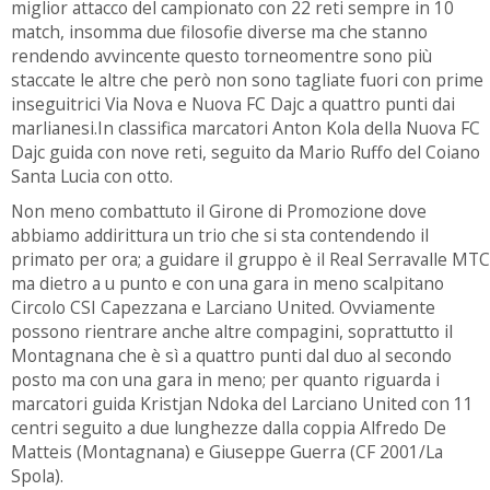
miglior attacco del campionato con 22 reti sempre in 10
match, insomma due filosofie diverse ma che stanno
rendendo avvincente questo torneomentre sono più
staccate le altre che però non sono tagliate fuori con prime
inseguitrici Via Nova e Nuova FC Dajc a quattro punti dai
marlianesi.In classifica marcatori Anton Kola della Nuova FC
Dajc guida con nove reti, seguito da Mario Ruffo del Coiano
Santa Lucia con otto.
Non meno combattuto il Girone di Promozione dove
abbiamo addirittura un trio che si sta contendendo il
primato per ora; a guidare il gruppo è il Real Serravalle MTC
ma dietro a u punto e con una gara in meno scalpitano
Circolo CSI Capezzana e Larciano United. Ovviamente
possono rientrare anche altre compagini, soprattutto il
Montagnana che è sì a quattro punti dal duo al secondo
posto ma con una gara in meno; per quanto riguarda i
marcatori guida Kristjan Ndoka del Larciano United con 11
centri seguito a due lunghezze dalla coppia Alfredo De
Matteis (Montagnana) e Giuseppe Guerra (CF 2001/La
Spola).