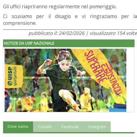
Gli uffici riapriranno regolarmente nel pomeriggio.
Ci scusiamo per il disagio e vi ringraziamo per la
comprensione.
pubblicato il: 24/02/2026 | visualizzato 154 volte
NOTIZIE DA UISP NAZIONALE
Dove siamo
Contatti
Facebook
Instagram
"Superare gli ostacoli": la relazione di Tiziano Pesce al CN Uisp