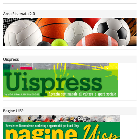
Area Riservata 2.0
Tiziano Pesce a Radio InBlu2000 traccia il bilancio della stagione
Uispress
Pagine UISP
Ddl Lobby, Uisp: “Il Parlamento valorizzi le nostre specificità"